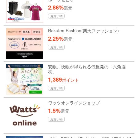
2.86%
還元
お買い物
Rakuten Fashion(楽天ファッション)
2.25%
還元
お買い物
安眠、快眠が得られる低反発の「六角脳
枕」
1,389
ポイント
お買い物
ワッツオンラインショップ
1.5%
還元
お買い物