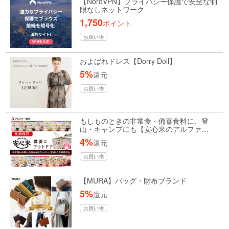
【NordVPN】プライバシー保護で安全な制
限なしネットワーク
1,750
ポイント
お買い物
およばれドレス【Dorry Doll】
5%
還元
お買い物
もしものときの非常食・備蓄食料に、登
山・キャンプにも【安心米のアルファ…
4%
還元
お買い物
【MURA】バッグ・財布ブランド
5%
還元
お買い物