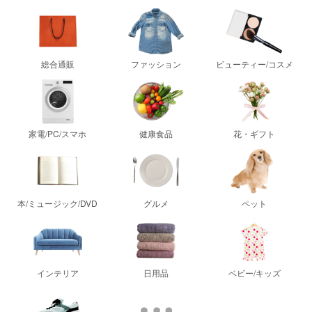
総合通販
ファッション
ビューティー/コスメ
家電/PC/スマホ
健康食品
花・ギフト
本/ミュージック/DVD
グルメ
ペット
インテリア
日用品
ベビー/キッズ