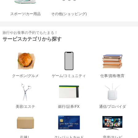
スポーツ/カー用品
その他(ショッピング)
旅行やお食事の予約でもたまる！
サービスカテゴリから探す
クーポン/グルメ
ゲーム/コミュニティ
仕事/資格/教育
美容/エステ
銀行/証券/FX
通信/プロバイダ
引越し
クレジットカード
音楽/テレビ