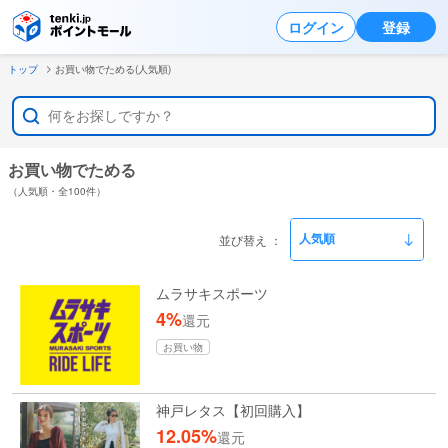
ログイン
登録
トップ
お買い物でためる(人気順)
お買い物でためる
（人気順・全100件）
並び替え
ムラサキスポーツ
4%
還元
お買い物
神戸レタス【初回購入】
12.05%
還元