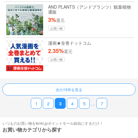
AND PLANTS（アンドプランツ）観葉植物
通販
3%
還元
お買い物
漫画★全巻ドットコム
2.35%
還元
お買い物
ページ送り
次の15件を見る
1
2
3
4
5
…
7
いつものお買い物をtenki.jpポイントモール経由にするだけ！
お買い物カテゴリから探す