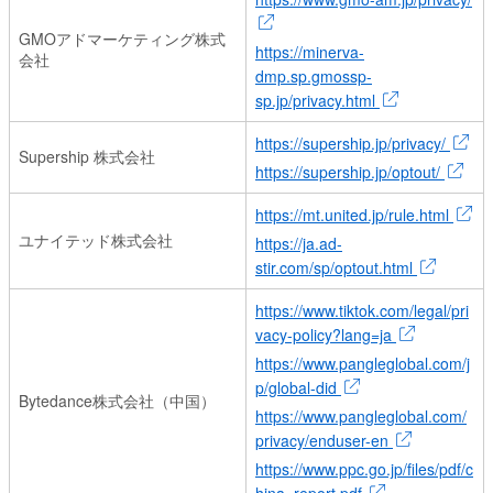
GMOアドマーケティング株式
https://minerva-
会社
dmp.sp.gmossp-
sp.jp/privacy.html
https://supership.jp/privacy/
Supership 株式会社
https://supership.jp/optout/
https://mt.united.jp/rule.html
ユナイテッド株式会社
https://ja.ad-
stir.com/sp/optout.html
https://www.tiktok.com/legal/pri
vacy-policy?lang=ja
https://www.pangleglobal.com/j
p/global-did
Bytedance株式会社（中国）
https://www.pangleglobal.com/
privacy/enduser-en
https://www.ppc.go.jp/files/pdf/c