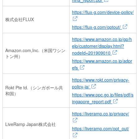
hina_report.pdf
https://flux-g.com/device-policy/
株式会社FLUX
https://flux-g.com/optout/
https://www.amazon.co.jp/gp/h
elp/customer/display.html?
Amazon.com,Inc.（米国ワシン
nodeId=201909010
トン州）
https://www.amazon.co.jp/adpr
efs
https://www.rokt.com/privacy-
policy-ja/
Rokt Pte td.（シンガポール共
和国）
https://www.ppc.go.jp/files/pdf/s
ingapore_report.pdf
https://liveramp.co.jp/privacy/
LiveRamp Japan株式会社
https://liveramp.com/opt_out/