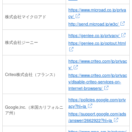
https://www.microad.co.jp/priva
cy/
株式会社マイクロアド
http://send.microad.jp/w3c/
https://geniee.co.jp/privacy/
株式会社ジーニー
https://geniee.co.jp/optout.html
https://www.criteo.com/jp/privac
y/
Criteo株式会社（フランス）
https://www.criteo.com/jp/privac
y/disable-criteo-services-on-
internet-browsers/
https://policies.google.com/priv
acy?hl=ja
Google,inc.（米国カリフォルニ
ア州）
https://support.google.com/ads
/answer/2662922?hl=ja
https://www.gmo-am.jp/privacy/