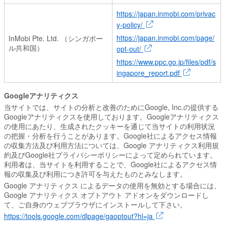
https://japan.inmobi.com/privac
y-policy/
https://japan.inmobi.com/page/
InMobi Pte. Ltd. （シンガポー
ル共和国）
opt-out/
https://www.ppc.go.jp/files/pdf/s
ingapore_report.pdf
Googleアナリティクス
当サイトでは、サイトの分析と改善のためにGoogle, Inc.の提供する
Googleアナリティクスを使用しております。Googleアナリティクス
の使用にあたり、生成されたクッキーを通じて当サイトの利用状況
の把握・分析を行うことがあります。Google社によるアクセス情報
の収集方法及び利用方法については、Google アナリティクス利用規
約及びGoogle社プライバシーポリシーによって定められています。
利用者は、当サイトを利用することで、Google社によるアクセス情
報の収集及び利用につき許可を与えたものとみなします。
Google アナリティクス によるデータの使用を無効とする場合には、
Google アナリティクス オプトアウト アドオンをダウンロードし
て、ご自身のウェブブラウザにインストールして下さい。
https://tools.google.com/dlpage/gaoptout?hl=ja