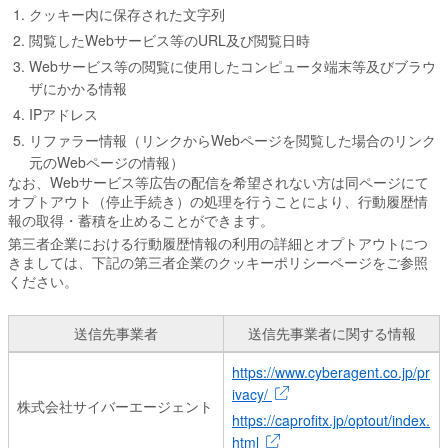
クッキー内に保存された文字列
閲覧したWebサービス等のURL及び閲覧日時
Webサービス等の閲覧に使用したコンピュータ端末等及びブラウ
ザにかかる情報
IPアドレス
リファラー情報（リンクからWebページを閲覧した場合のリンク
元のWebページの情報）
なお、Webサービス等広告の配信を希望されない方は同ページにて
オプトアウト（停止手続き）の処理を行うことにより、行動履歴情
報の取得・蓄積を止めることができます。
第三者企業における行動履歴情報の利用の詳細とオプトアウトにつ
きましては、下記の第三者企業のクッキーポリシーページをご参照
ください。
送信先事業者
送信先事業者に関する情報
オーディエンスターゲティング広告の送信先事業者一覧
https://www.cyberagent.co.jp/pr
ivacy/
株式会社サイバーエージェント
https://caprofitx.jp/optout/index.
html