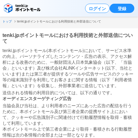
ログイン
登録
トップ
tenki.jpポイントモールにおける利用技術と外部送信について
tenki.jpポイントモールにおける利用技術と外部送信につい
て
tenki.jpポイントモール(本ポイントモール)において、サービス水準
の向上、パーソナライズしたコンテンツ・広告の表示、アクセス解
析による改善のために、一般財団法人日本気象協会（以下、「当協
会」といいます）及び株式会社ALiNKインターネット(以下、当社と
いいます)または第三者が提供するツールや広告サービスのクッキー
等の端末識別子を利用してお客さまに関する情報（以下「利用者情
報」といいます）を収集し、外部事業者に送信しています。
送信される情報の利用目的については、以下の通りです。
オーディエンスターゲティング広告
当協会及び当社は、より利用者のニーズにあった広告の配信を行う
ために、本ポイントモール及び第三者企業の提携サイト上におい
て、クッキーや広告識別子に関連付けて行動履歴情報を取得・蓄積
して利用しています。
本ポイントモール上で第三者企業により取得・蓄積される行動履歴
情報は次の各情報の全部または一部となります。