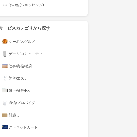
その他(ショッピング)
サービスカテゴリから探す
クーポン/グルメ
ゲーム/コミュニティ
仕事/資格/教育
美容/エステ
銀行/証券/FX
通信/プロバイダ
引越し
クレジットカード