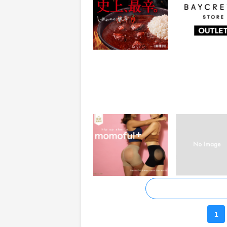
切り）
ーズストア
358
0.95%
ポイント
還元
獲得条件：お買い物
獲得条件：お買い
魔法の美尻ショーツ
UGG(R) Austra
【momoful ＋(モモフ
サイト（アグオ
ルプラス)】
ラリア公式サイ
17.5%
1.5%
還元
還元
獲得条件：お買い物
獲得条件：お買い
ページ送り
1