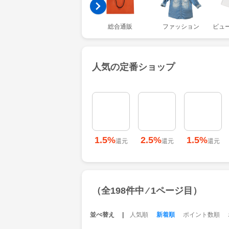
総合通販
ファッション
ビュ
人気の定番ショップ
1.5%
2.5%
1.5%
還元
還元
還元
（全198件中 ⁄ 1ページ目）
並べ替え
人気順
新着順
ポイント数順