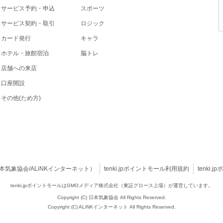
サービス予約・申込
スポーツ
サービス契約・取引
ロジック
カード発行
キャラ
ホテル・旅館宿泊
脳トレ
店舗への来店
口座開設
その他(ため方)
本気象協会
/
ALiNKインターネット
）
tenki.jpポイントモール利用規約
tenk
tenki.jpポイントモールは
GMOメディア株式会社（東証グロース上場）が運営しています。
Copyright (C) 日本気象協会 All Rights Reserved.
Copyright (C) ALiNKインターネット All Rights Reserved.