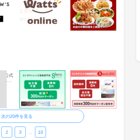
ップ
店の中華料理をご家庭
にお届け！【大阪王将
1.5%
2.5%
還元
還元
公式通販】
物
獲得条件：お買い物
獲得条件：お買い物
lia 公式
glens(グッドレンズ)
ＢｅｓｔＬｅｎｓ
ースト
ト）
3%
3%
還元
還元
物
獲得条件：お買い物
獲得条件：お買い物
次の20件を見る
2
3
…
10