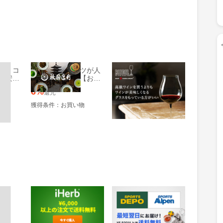
販！コ
本格抹茶スイーツが人
リーデルオンラインシ
最安値
気！京都の老舗【お茶
ョップ
ズスマ
専門店「祇園辻利」】
6%
7%
還元
還元
物
獲得条件：お買い物
獲得条件：お買い物
iHerb（アイハーブ）
スポーツデポ・ゴルフ
５・アルペン【公式オ
ンラインストア】
1%
1.9%
還元
還元