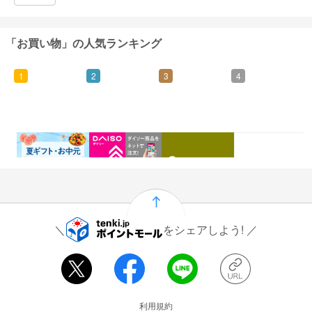
「お買い物」の人気ランキング
1
2
3
4
0.46%
1.5%
1%
0.5%
還元
還元
還元
還元
をシェアしよう!
運営会社情報
利用規約