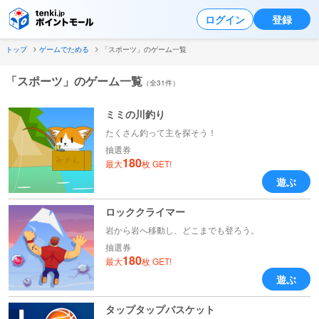
ログイン
登録
トップ
ゲームでためる
「スポーツ」のゲーム一覧
「スポーツ」のゲーム一覧
（全31件）
ミミの川釣り
たくさん釣って主を探そう！
抽選券
180
最大
枚 GET!
遊ぶ
ロッククライマー
岩から岩へ移動し、どこまでも登ろう。
抽選券
180
最大
枚 GET!
遊ぶ
タップタップバスケット