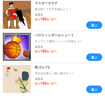
マスターカラテ
板を割って文字を揃えよう！
抽選券
180
最大
枚 GET!
遊ぶ
バスケットボールシュート
タップして連続シュートを決めよう！
抽選券
180
最大
枚 GET!
遊ぶ
街ゴルフ2
空き缶を怪しい所に飛ばそう！
抽選券
180
最大
枚 GET!
遊ぶ