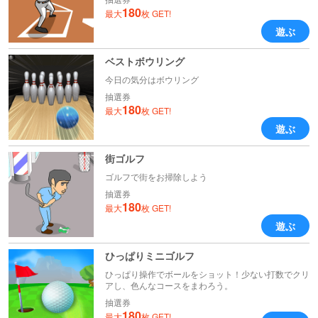
180
最大
枚 GET!
遊ぶ
ベストボウリング
今日の気分はボウリング
抽選券
180
最大
枚 GET!
遊ぶ
街ゴルフ
ゴルフで街をお掃除しよう
抽選券
180
最大
枚 GET!
遊ぶ
ひっぱりミニゴルフ
ひっぱり操作でボールをショット！少ない打数でクリ
アし、色んなコースをまわろう。
抽選券
180
最大
枚 GET!