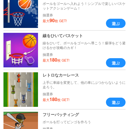
ボールをゴールへ入れよう！シンプルで楽しいバスケ
ットアクションゲーム！
抽選券
90
最大
枚 GET!
遊ぶ
線をひいてバスケット
線をひいて、ボールをゴールへ導こう！爆弾をどう避
けるかが攻略のカギ！
抽選券
180
最大
枚 GET!
遊ぶ
レトロなカーレース
上手に車線を変更して、他の車にぶつからないように
走ろう。
抽選券
180
最大
枚 GET!
遊ぶ
フリーバッティング
ボールを打ってビンゴを作ろう
抽選券