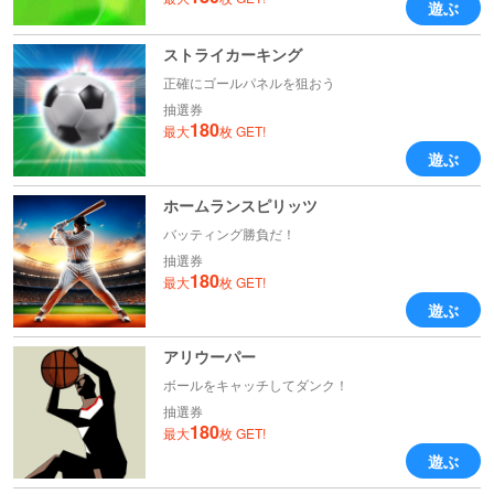
遊ぶ
ストライカーキング
正確にゴールパネルを狙おう
抽選券
180
最大
枚 GET!
遊ぶ
ホームランスピリッツ
バッティング勝負だ！
抽選券
180
最大
枚 GET!
遊ぶ
アリウーパー
ボールをキャッチしてダンク！
抽選券
180
最大
枚 GET!
遊ぶ