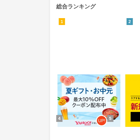
総合ランキング
1
2
Yahoo!ショッピング(ヤフー シ
MyS
ョッピング)
0.46%
84
還元
ポイ
獲得条件：お買い物
獲得条
4
5
UP!