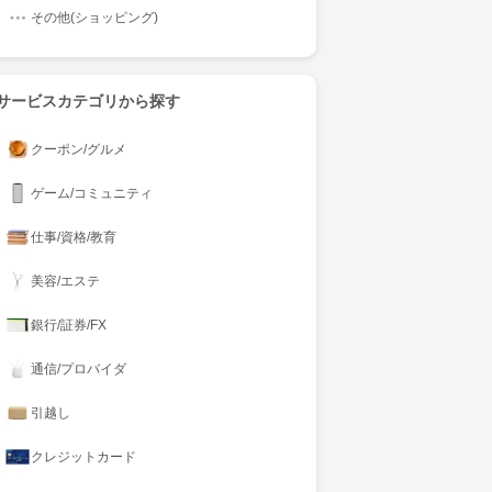
その他(ショッピング)
サービスカテゴリから探す
クーポン/グルメ
ゲーム/コミュニティ
仕事/資格/教育
美容/エステ
銀行/証券/FX
通信/プロバイダ
引越し
クレジットカード