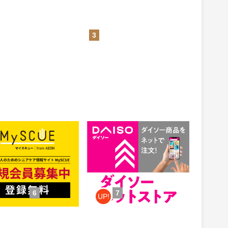
3
CUE（マイスキュー）
公式通販【ダイソーネットスト
ア】
1.5%
ント
還元
件：無料会員登録
獲得条件：お買い物
6
7
UP!