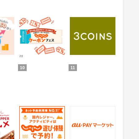
 投資ア
じゃらんnet
3COINS（スリーコイ
ンズ）｜PAL CLOSET
ONLINE STORE（パル
0.6%
1%
還元
還元
クローゼットオンライ
ンストア）
通常：0.5%還元
ため方)
獲得条件：お買い物
獲得条件：ホテル・旅館宿
泊
10
11
グルメ
じゃらん 遊び・体験予
auPAYマーケット
約
1.5%
0.5%
還元
還元
の来店
獲得条件：サービス予約・
獲得条件：お買い物
申込