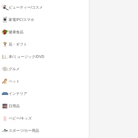
ビューティー/コスメ
家電/PC/スマホ
健康食品
花・ギフト
本/ミュージック/DVD
グルメ
ペット
インテリア
日用品
ベビー/キッズ
スポーツ/カー用品