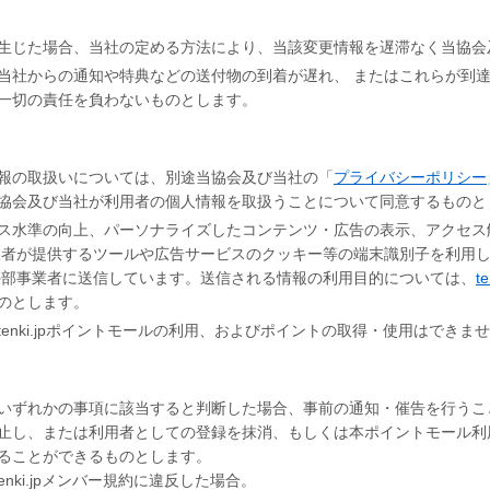
生じた場合、当社の定める方法により、当該変更情報を遅滞なく当協会
当社からの通知や特典などの送付物の到着が遅れ、 またはこれらが到
一切の責任を負わないものとします。
報の取扱いについては、別途当協会及び当社の「
プライバシーポリシー
協会及び当社が利用者の個人情報を取扱うことについて同意するものと
ス水準の向上、パーソナライズしたコンテンツ・広告の表示、アクセス
三者が提供するツールや広告サービスのクッキー等の端末識別子を利用
外部事業者に送信しています。送信される情報の利用目的については、
t
のとします。
enki.jpポイントモールの利用、およびポイントの取得・使用はできま
いずれかの事項に該当すると判断した場合、事前の通知・催告を行うこ
止し、または利用者としての登録を抹消、もしくは本ポイントモール利
ることができるものとします。
tenki.jpメンバー規約に違反した場合。