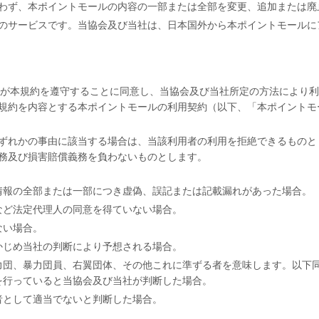
わず、本ポイントモールの内容の一部または全部を変更、追加または廃
のサービスです。当協会及び当社は、日本国外から本ポイントモールに
メンバーが本規約を遵守することに同意し、当協会及び当社所定の方法によ
規約を内容とする本ポイントモールの利用契約（以下、「本ポイントモ
ずれかの事由に該当する場合は、当該利用者の利用を拒絶できるものと
務及び損害賠償義務を負わないものとします。
情報の全部または一部につき虚偽、誤記または記載漏れがあった場合。
など法定代理人の同意を得ていない場合。
ない場合。
かじめ当社の判断により予想される場合。
力団、暴力団員、右翼団体、その他これに準ずる者を意味します。以下
を行っていると当協会及び当社が判断した場合。
者として適当でないと判断した場合。