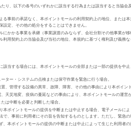
あたり、以下の各号のいずれかに該当する行為または該当すると当協会
よる事前の承諾なく、本ポイントモールの利用契約上の地位、または本
保設定、その他の処分をすることはできません。
ルにかかる事業を承継（事業譲渡のみならず、会社分割その他事業が移
ル利用契約上の当協会及び当社の地位、本規約に基づく権利及び義務な
に該当する場合には、本ポイントモールの全部または一部の提供を中止
ューター・システムの点検または保守作業を緊急に行う場合。
設置、管理する設備の異常、故障、障害、その他の事由により本ポイン
電、天災地変、疫病の蔓延などの事由により、本ポイントモールの運営
または中断を必要と判断した場合。
り本ポイントモールの提供を中断または中止する場合、電子メールによ
法で、事前に利用者にその旨を告知するものとします。ただし、緊急の
ず、本ポイントモールの提供の中断または中止によって生じた利用者の