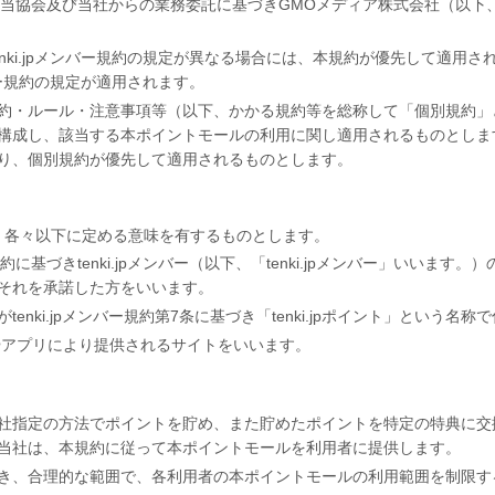
運営は、当協会及び当社からの業務委託に基づきGMOメディア株式会社（以
たはtenki.jpメンバー規約の規定が異なる場合には、本規約が優先して適
pメンバー規約の規定が適用されます。
約・ルール・注意事項等（以下、かかる規約等を総称して「個別規約」
構成し、該当する本ポイントモールの利用に関し適用されるものとしま
り、個別規約が優先して適用されるものとします。
、各々以下に定める意味を有するものとします。
ー規約に基づきtenki.jpメンバー（以下、「tenki.jpメンバー」いい
それを承諾した方をいいます。
enki.jpメンバー規約第7条に基づき「tenki.jpポイント」という
やアプリにより提供されるサイトをいいます。
社指定の方法でポイントを貯め、また貯めたポイントを特定の特典に交
当社は、本規約に従って本ポイントモールを利用者に提供します。
き、合理的な範囲で、各利用者の本ポイントモールの利用範囲を制限す