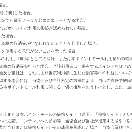
た場合。
後に判明した場合。
へ宛てた電子メールが頻繁にエラーとなる場合。
換などポイントの利用の形跡が認められない場合。
した場合。
者資格の取消等が行なわれていることが判明した場合。
トを使用する意思がないことを示した場合。
ルの利用、利用者としての登録、または本ポイントモール利用契約の継
資格の取消等を行った場合、当該利用者は、保有するポイントをはじめ
会及び当社は、これにより当該利用者に生じた損害等の不利益について
望する場合には、当協会及び当社所定の方法により、自己の責任で解除
る本ポイントモール利用に関する一切の権利を失うものとし、また、当
ト上または本ポイントモールの提携サイト（以下、「提携サイト」とい
への応諾、コンテンツへの参加等、当協会及び当社が指定する取引（以
及び当社または提携サイトがその成果を承認した場合、当協会及び当社