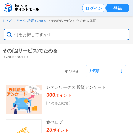
ログイン
登録
トップ
サービス利用でためる
その他(サービス)でためる(人気順)
その他(サービス)でためる
（人気順・全79件）
並び替え
レオンワークス 投資アンケート
300
ポイント
その他(ため方)
食べログ
25
ポイント