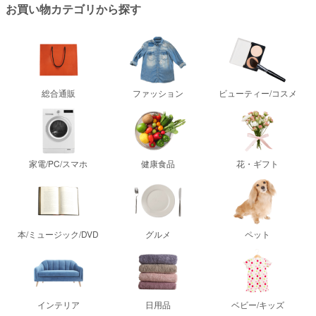
お買い物カテゴリから探す
総合通販
ファッション
ビューティー/コスメ
家電/PC/スマホ
健康食品
花・ギフト
本/ミュージック/DVD
グルメ
ペット
インテリア
日用品
ベビー/キッズ