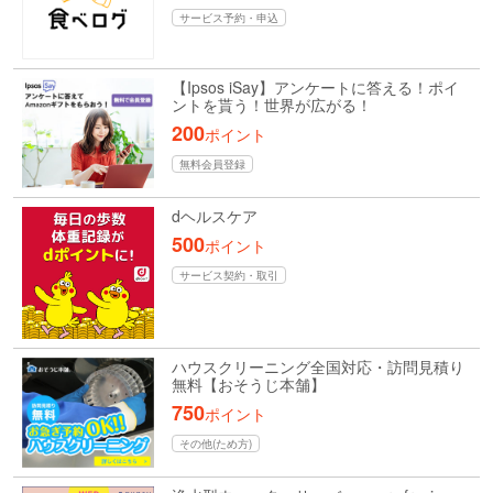
サービス予約・申込
【Ipsos iSay】アンケートに答える！ポイ
ントを貰う！世界が広がる！
200
ポイント
無料会員登録
dヘルスケア
500
ポイント
サービス契約・取引
ハウスクリーニング全国対応・訪問見積り
無料【おそうじ本舗】
750
ポイント
その他(ため方)