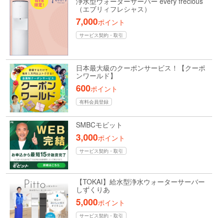
浄水型ウォーターサーバー every frecious
（エブリィフレシャス）
7,000
ポイント
サービス契約・取引
日本最大級のクーポンサービス！【クーポ
ンワールド】
600
ポイント
有料会員登録
SMBCモビット
3,000
ポイント
サービス契約・取引
【TOKAI】給水型浄水ウォーターサーバー
しずくりあ
5,000
ポイント
サービス契約・取引