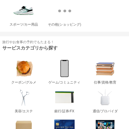
スポーツ/カー用品
その他(ショッピング)
旅行やお食事の予約でもたまる！
サービスカテゴリから探す
クーポン/グルメ
ゲーム/コミュニティ
仕事/資格/教育
美容/エステ
銀行/証券/FX
通信/プロバイダ