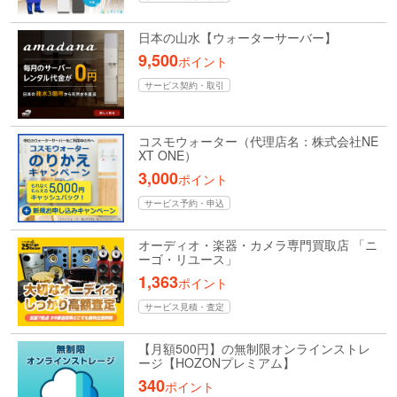
日本の山水【ウォーターサーバー】
9,500
ポイント
サービス契約・取引
コスモウォーター（代理店名：株式会社NE
XT ONE）
3,000
ポイント
サービス予約・申込
オーディオ・楽器・カメラ専門買取店 「ニ
ーゴ・リユース」
1,363
ポイント
サービス見積・査定
【月額500円】の無制限オンラインストレ
ージ【HOZONプレミアム】
340
ポイント