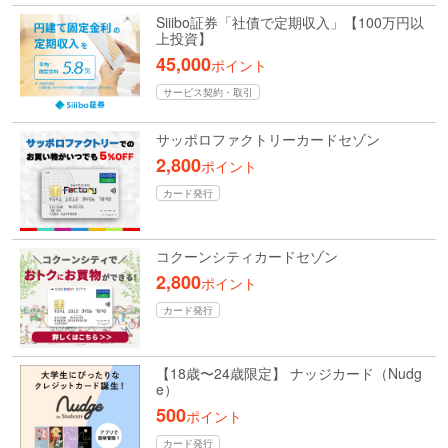
Siiibo証券「社債で定期収入」【100万円以
上投資】
45,000
ポイント
サービス契約・取引
サッポロファクトリーカードセゾン
2,800
ポイント
カード発行
コクーンシティカードセゾン
2,800
ポイント
カード発行
【18歳〜24歳限定】 ナッジカード（Nudg
e）
500
ポイント
カード発行