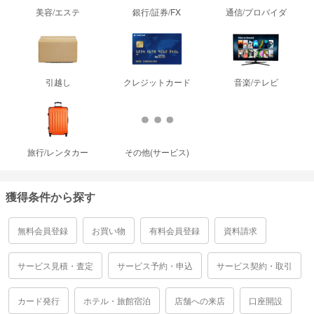
美容/エステ
銀行/証券/FX
通信/プロバイダ
引越し
クレジットカード
音楽/テレビ
旅行/レンタカー
その他(サービス)
獲得条件から探す
無料会員登録
お買い物
有料会員登録
資料請求
サービス見積・査定
サービス予約・申込
サービス契約・取引
カード発行
ホテル・旅館宿泊
店舗への来店
口座開設