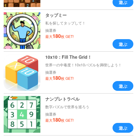
遊ぶ
タップミー
私を探してタップして！
抽選券
180
最大
枚 GET!
遊ぶ
10x10：Fill The Grid！
世界一の中毒度！10x10パズルを満喫しよう！
抽選券
180
最大
枚 GET!
遊ぶ
ナンプレトラベル
数字パズルで世界を巡ろう
抽選券
180
最大
枚 GET!
遊ぶ