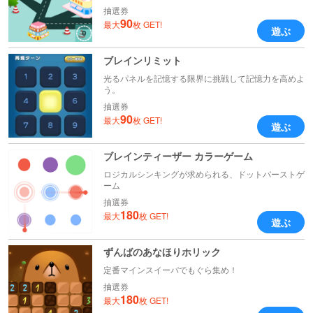
抽選券
90
最大
枚 GET!
遊ぶ
ブレインリミット
光るパネルを記憶する限界に挑戦して記憶力を高めよ
う。
抽選券
90
最大
枚 GET!
遊ぶ
ブレインティーザー カラーゲーム
ロジカルシンキングが求められる、ドットバーストゲ
ーム
抽選券
180
最大
枚 GET!
遊ぶ
ずんばのあなほりホリック
定番マインスイーパでもぐら集め！
抽選券
180
最大
枚 GET!