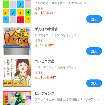
クセになる！数字を育てる新手の2048系ゲーム
抽選券
180
最大
枚 GET!
遊ぶ
ずんばの水道管
水道管をゴールまでつなげよう！！
抽選券
90
最大
枚 GET!
遊ぶ
コンビニの星
日本一のコンビニ店員を目指そう！
抽選券
180
最大
枚 GET!
遊ぶ
ビルディング
ブロックを上手く積み上げて目指せNo1ビルディン
グ！