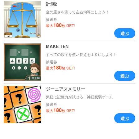
計測2
金の重さを測って左右均等にしよう！
抽選券
180
最大
枚 GET!
遊ぶ
MAKE TEN
すべての数字を使い答えを１０にしよう！
抽選券
180
最大
枚 GET!
遊ぶ
ジーニアスメモリー
気軽に記憶力が試せる！神経衰弱ゲーム
抽選券
180
最大
枚 GET!
遊ぶ