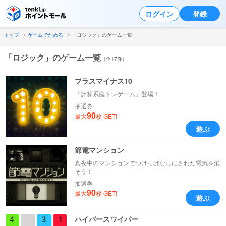
ログイン
登録
トップ
ゲームでためる
「ロジック」のゲーム一覧
「ロジック」のゲーム一覧
（全17件）
プラスマイナス10
『計算系脳トレゲーム』登場！
抽選券
90
最大
枚 GET!
遊ぶ
節電マンション
真夜中のマンションでつけっぱなしにされた電気を消
そう！
抽選券
90
最大
枚 GET!
遊ぶ
ハイパースワイパー