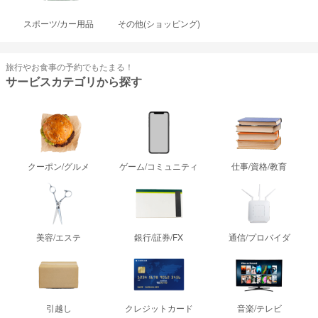
スポーツ/カー用品
その他(ショッピング)
旅行やお食事の予約でもたまる！
サービスカテゴリから探す
クーポン/グルメ
ゲーム/コミュニティ
仕事/資格/教育
美容/エステ
銀行/証券/FX
通信/プロバイダ
引越し
クレジットカード
音楽/テレビ