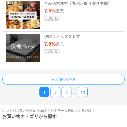
全品送料無料【九州お取り寄せ本舗】
7.5%
還元
お買い物
快眠タイムズストア
7.5%
還元
お買い物
ページ送り
次の15件を見る
1
2
3
…
12
いつものお買い物をtenki.jpポイントモール経由にするだけ！
お買い物カテゴリから探す