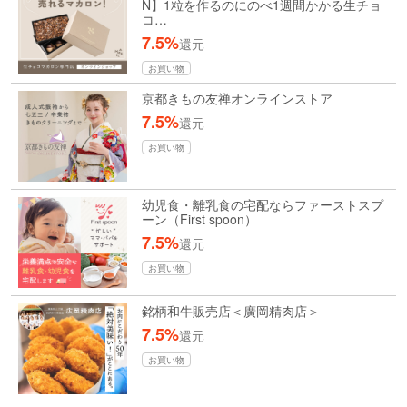
N】1粒を作るのにのべ1週間かかる生チョ
コ…
7.5%
還元
お買い物
京都きもの友禅オンラインストア
7.5%
還元
お買い物
幼児食・離乳食の宅配ならファーストスプ
ーン（First spoon）
7.5%
還元
お買い物
銘柄和牛販売店＜廣岡精肉店＞
7.5%
還元
お買い物