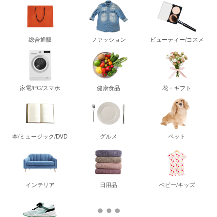
総合通販
ファッション
ビューティー/コスメ
家電/PC/スマホ
健康食品
花・ギフト
本/ミュージック/DVD
グルメ
ペット
インテリア
日用品
ベビー/キッズ