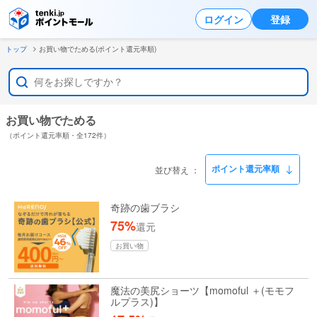
ログイン
登録
トップ
お買い物でためる(ポイント還元率順)
お買い物でためる
（ポイント還元率順・全172件）
並び替え
奇跡の歯ブラシ
75%
還元
お買い物
魔法の美尻ショーツ【momoful ＋(モモフ
ルプラス)】