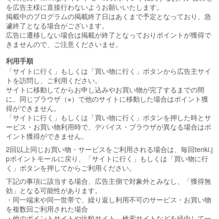
を広告主様に直接行わないようお願いいたします。
掲載中のプログラムの掲載終了日はあくまで予定となっており、急
遽終了となる場合がございます。
広告に遷移しない場合は掲載が終了となっておりポイントが獲得で
きませんので、ご注意くださいませ。
利用手順
「サイトに行く」もしくは「買い物に行く」ボタンから広告主サイ
トを訪問し、ご利用ください。
サイトに移動してからお申し込みやお買い物が完了するまでの間
に、同じブラウザ（※）で他のサイトに移動した場合はポイント獲
得ができません。
「サイトに行く」もしくは「買い物に行く」ボタンを押した時とサ
ービス・お買い物利用時で、デバイス・ブラウザが異なる場合はポ
イント獲得ができません。
2回以上同じお買い物・サービスをご利用される場合は、毎回tenki.j
pポイントモールに戻り、「サイトに行く」もしくは「買い物に行
く」ボタンを押してからご利用ください。
下記の事項に該当する場合、広告主側で対象外とみなし、「獲得無
効」となる可能性があります。
・同一端末や同一世帯で、繰り返し利用不可のサービス・お買い物
を複数回ご利用された場合
・他のポイントサイトや比較サイト、検索サイトなどを経由して一