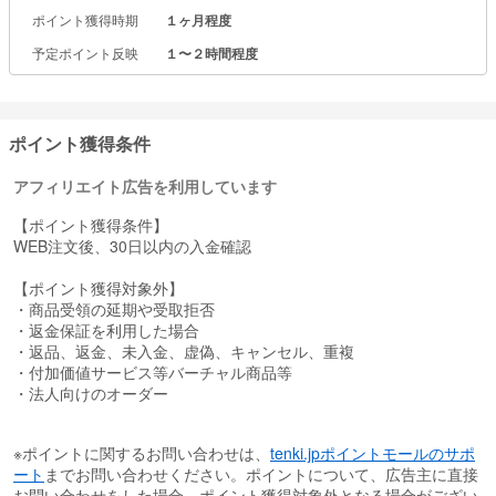
・製品正規アクセサリー等が豊富なため、多くの製品をワンストッ
ポイント獲得時期
１ヶ月程度
プで購入できます。
・バンドル製品も多数出品中、別々で購入するよりお得。
予定ポイント反映
１〜２時間程度
・HUAWEI IDを登録すると、クーポン等がもらえます。
ポイント獲得条件
アフィリエイト広告を利用しています
【ポイント獲得条件】
WEB注文後、30日以内の入金確認
【ポイント獲得対象外】
・商品受領の延期や受取拒否
・返金保証を利用した場合
・返品、返金、未入金、虚偽、キャンセル、重複
・付加価値サービス等バーチャル商品等
・法人向けのオーダー
※ポイントに関するお問い合わせは、
tenki.jpポイントモールのサポ
ート
までお問い合わせください。ポイントについて、広告主に直接
お問い合わせをした場合、ポイント獲得対象外となる場合がござい