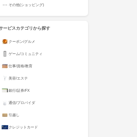
その他(ショッピング)
サービスカテゴリから探す
クーポン/グルメ
ゲーム/コミュニティ
仕事/資格/教育
美容/エステ
銀行/証券/FX
通信/プロバイダ
引越し
クレジットカード