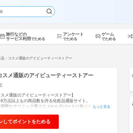
旅行などの
アンケート
ゲーム
サービス利用
でためる
でためる
でためる
粧品・コスメ通販のアイビューティーストアー
コスメ通販のアイビューティーストアー
元
コスメ通販のアイビューティーストアー】
！8万点以上もの商品数を誇る化粧品通販サイト。
手困難なクリニック系コスメからデパートに並ぶ有名コスメ
もっと見る
な価格で豊富に取り揃えています。
、メイクアップ、香水、ヘアケア、ボディケア、サプリメン
ンしてポイントをためる
に関するアイテム盛りだくさん！
がら海外のコスメを安心してお得にお買い物いただけます。