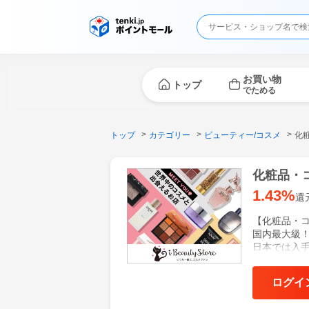
お買い物
トップ
でためる
トップ
カテゴリー
ビューティー/コスメ
化
化粧品・
1.43%
還
【化粧品・
国内最大級
日本では入
まで、お得
スキンケア
ログイ
トなど美容
日本にいな