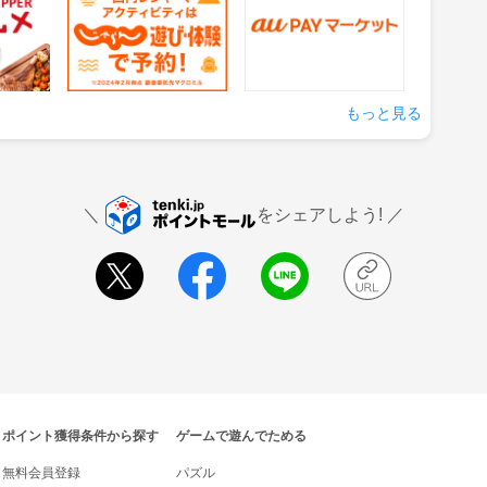
1.5%
0.5%
還元
還元
の来店
獲得条件：サービス予約・
獲得条件：お買い物
申込
もっと見る
をシェアしよう!
ポイント獲得条件から探す
ゲームで遊んでためる
無料会員登録
パズル