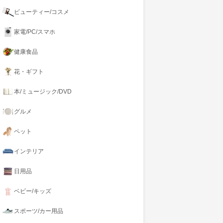
ビューティー/コスメ
家電/PC/スマホ
健康食品
花・ギフト
本/ミュージック/DVD
グルメ
ペット
インテリア
日用品
ベビー/キッズ
スポーツ/カー用品