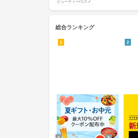
ビューティー/コスメ
総合ランキング
1
2
Yahoo!ショッピング(ヤフー シ
MyS
ョッピング)
0.46%
84
還元
ポイ
獲得条件：お買い物
獲得条
4
5