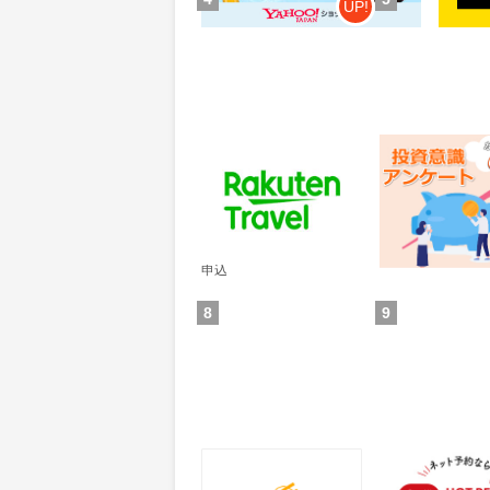
UP!
楽天トラベル
レオンワークス
ンケート
60
300
ポイント
ポイント
通常：50ポイント
獲得条件：その他(
獲得条件：サービス予約・
申込
8
9
食べログ
ホットペッパー