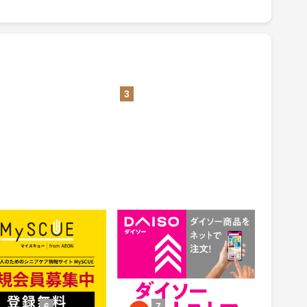
3
CUE（マイスキュー）
公式通販【ダイソーネットスト
ア】
1.5%
ント
還元
件：無料会員登録
獲得条件：お買い物
6
7