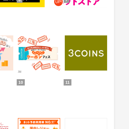
UP!
 投資ア
じゃらんnet
3COINS（スリーコイ
ンズ）｜PAL CLOSET
ONLINE STORE（パル
0.6%
1%
還元
還元
クローゼットオンライ
ンストア）
通常：0.5%還元
ため方)
獲得条件：お買い物
獲得条件：ホテル・旅館宿
泊
10
11
グルメ
じゃらん 遊び・体験予
auPAYマーケット
約