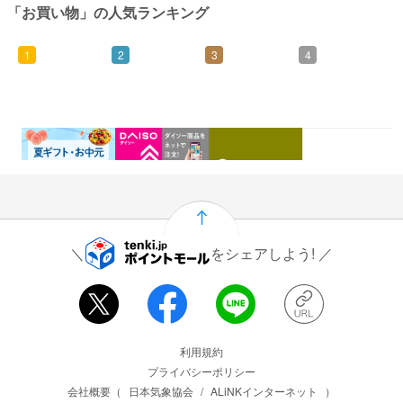
「お買い物」の人気ランキング
1
2
3
4
0.46%
1.5%
1%
0.5%
還元
還元
還元
還元
をシェアしよう!
運営会社情報
利用規約
プライバシーポリシー
会社概要（
日本気象協会
/
ALiNKインターネット
）