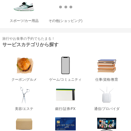
スポーツ/カー用品
その他(ショッピング)
旅行やお食事の予約でもたまる！
サービスカテゴリから探す
クーポン/グルメ
ゲーム/コミュニティ
仕事/資格/教育
美容/エステ
銀行/証券/FX
通信/プロバイダ