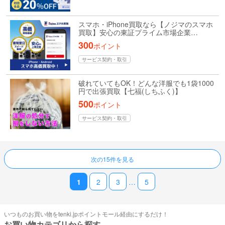
スマホ・iPhone買取なら【ノジマのスマホ
買取】安心の東証プライム市場企業…
300
ポイント
サービス契約・取引
破れていてもOK！どんな洋服でも1袋1000
円で出張買取【七福(しちふく)】
500
ポイント
サービス契約・取引
ページ送り
次の15件を見る
1
2
3
…
5
いつものお買い物をtenki.jpポイントモール経由にするだけ！
お買い物カテゴリから探す