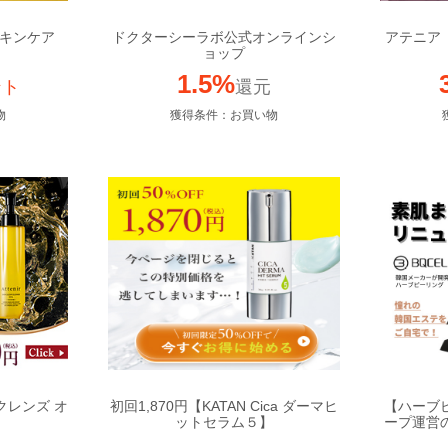
クスキンケア
ドクターシーラボ公式オンラインシ
アテニア
ョップ
1.5%
ント
還元
物
獲得条件：お買い物
クレンズ オ
初回1,870円【KATAN Cica ダーマヒ
【ハーブ
ットセラム５】
ープ運営