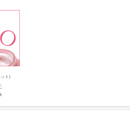
ネット)
元
物