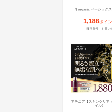
N organic ベーシッ
1,188
ポイ
獲得条件：お買い
アテニア【スキンクリア 
イル】