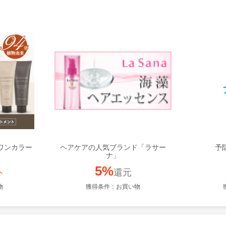
ワンカラー
ヘアケアの人気ブランド「ラサー
予
ト
ナ」
5%
ト
還元
物
獲得条件：お買い物