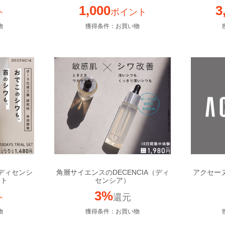
1,000
3
ト
ポイント
物
獲得条件：お買い物
】ディセンシ
角層サイエンスのDECENCIA（ディ
アクセー
ット
センシア）
3%
ト
還元
物
獲得条件：お買い物