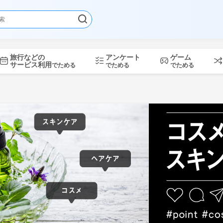
旅行などの
アンケート
ゲーム
サービス利用
でためる
でためる
でためる