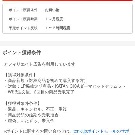
ポイント獲得条件
お買い物
／
・肌の乾燥が気になる
ポイント獲得時期
１ヶ月程度
・若々しい肌を取り戻したい
・肌のキメを整えたい
予定ポイント反映
１〜２時間程度
・スキンケアを深く浸透させたい
＼
こんな悩みがある方にオススメの美容液です！
ポイント獲得条件
CICA DERMAヒットセラムは、洗顔後、一番最初に塗ることでスキ
アフィリエイト広告を利用しています
ンケアの浸透力を高める効果があります。
チクチク感が慣れない方は、化粧水をつけ、お肌にうるおいを与え
【獲得対象条件】
た後にお使いください。
・商品新規（対象商品を初めて購入する方）
・対象：LP掲載定期商品＜KATAN CICAダーマヒットセラム５＞
◆LPのみの特典◆
・WEB注文後、2回目の商品受取完了
特典01：初回50％OFF
（通常価格：3740円/税込 → 1,870円/税込）
【獲得対象外条件】
特典02：2回目以降20％OFF
・返品、キャンセル、不正、重複
特典03：いつでも解約OK！
・商品受領の延期や受取拒否
・虚偽、いたずら、未入金
※ポイントに関するお問い合わせは、
tenki.jpポイントモールのサポ