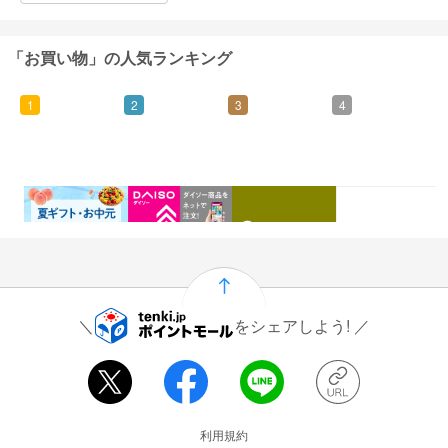
「お買い物」の人気ランキング
1
2
3
4
0.46%
1.5%
1%
0.5%
還元
還元
還元
還元
をシェアしよう!
運営会社情報
利用規約