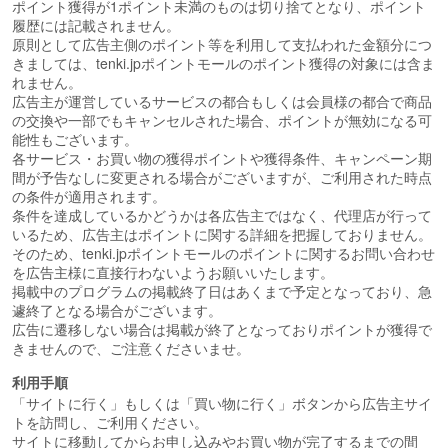
ポイント獲得が1ポイント未満のものは切り捨てとなり、ポイント
履歴には記載されません。
原則として広告主側のポイント等を利用して支払われた金額分につ
きましては、tenki.jpポイントモールのポイント獲得の対象には含ま
れません。
広告主が運営しているサービスの都合もしくは会員様の都合で商品
の交換や一部でもキャンセルされた場合、ポイントが無効になる可
能性もございます。
各サービス・お買い物の獲得ポイントや獲得条件、キャンペーン期
間が予告なしに変更される場合がございますが、ご利用された時点
の条件が適用されます。
条件を達成しているかどうかは各広告主ではなく、代理店が行って
いるため、広告主はポイントに関する詳細を把握しておりません。
そのため、tenki.jpポイントモールのポイントに関するお問い合わせ
を広告主様に直接行わないようお願いいたします。
掲載中のプログラムの掲載終了日はあくまで予定となっており、急
遽終了となる場合がございます。
広告に遷移しない場合は掲載が終了となっておりポイントが獲得で
きませんので、ご注意くださいませ。
利用手順
「サイトに行く」もしくは「買い物に行く」ボタンから広告主サイ
トを訪問し、ご利用ください。
サイトに移動してからお申し込みやお買い物が完了するまでの間