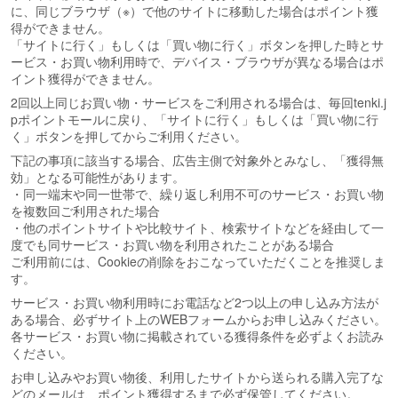
に、同じブラウザ（※）で他のサイトに移動した場合はポイント獲
得ができません。
「サイトに行く」もしくは「買い物に行く」ボタンを押した時とサ
ービス・お買い物利用時で、デバイス・ブラウザが異なる場合はポ
イント獲得ができません。
2回以上同じお買い物・サービスをご利用される場合は、毎回tenki.j
pポイントモールに戻り、「サイトに行く」もしくは「買い物に行
く」ボタンを押してからご利用ください。
下記の事項に該当する場合、広告主側で対象外とみなし、「獲得無
効」となる可能性があります。
・同一端末や同一世帯で、繰り返し利用不可のサービス・お買い物
を複数回ご利用された場合
・他のポイントサイトや比較サイト、検索サイトなどを経由して一
度でも同サービス・お買い物を利用されたことがある場合
ご利用前には、Cookieの削除をおこなっていただくことを推奨しま
す。
サービス・お買い物利用時にお電話など2つ以上の申し込み方法が
ある場合、必ずサイト上のWEBフォームからお申し込みください。
各サービス・お買い物に掲載されている獲得条件を必ずよくお読み
ください。
お申し込みやお買い物後、利用したサイトから送られる購入完了な
どのメールは、ポイント獲得するまで必ず保管してください。