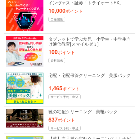
インヴァスト証券「トライオートFX」
10,000
ポイント
口座開設
タブレットで学ぶ幼児・小学生・中学生向
け通信教育[スマイルゼミ]
100
ポイント
資料請求
宅配・宅配保管クリーニング - 美服パック
-
1,465
ポイント
サービス予約・申込
靴の宅配クリーニング - 美靴パック -
637
ポイント
サービス予約・申込
【革】高品質な宅配クリーニング／リナビ