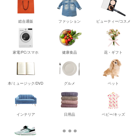
総合通販
ファッション
ビューティー/コスメ
家電/PC/スマホ
健康食品
花・ギフト
本/ミュージック/DVD
グルメ
ペット
インテリア
日用品
ベビー/キッズ