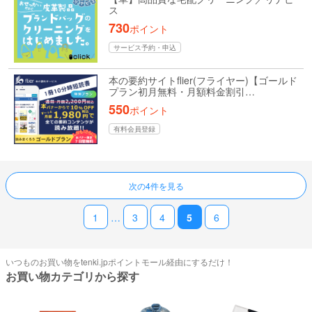
ス
730
ポイント
サービス予約・申込
本の要約サイトflier(フライヤー)【ゴールド
プラン初月無料・月額料金割引…
550
ポイント
有料会員登録
ページ送り
次の4件を見る
1
…
3
4
5
6
いつものお買い物をtenki.jpポイントモール経由にするだけ！
お買い物カテゴリから探す