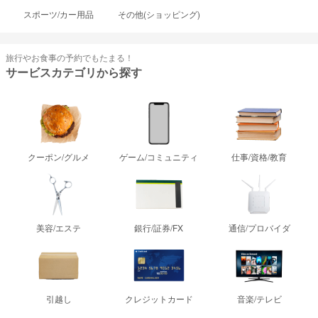
スポーツ/カー用品
その他(ショッピング)
旅行やお食事の予約でもたまる！
サービスカテゴリから探す
クーポン/グルメ
ゲーム/コミュニティ
仕事/資格/教育
美容/エステ
銀行/証券/FX
通信/プロバイダ
引越し
クレジットカード
音楽/テレビ