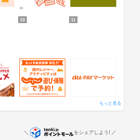
獲得条件：ホテル・旅館宿
泊
10
11
グルメ
じゃらん 遊び・体験予
auPAYマーケット
約
1.5%
0.5%
還元
還元
の来店
獲得条件：サービス予約・
獲得条件：お買い物
申込
もっと見る
をシェアしよう!