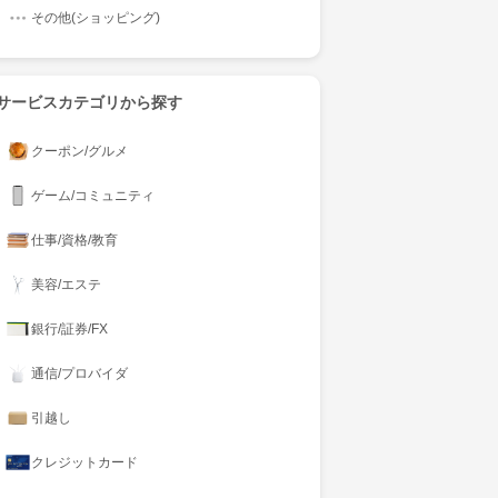
その他(ショッピング)
サービスカテゴリから探す
クーポン/グルメ
ゲーム/コミュニティ
仕事/資格/教育
美容/エステ
銀行/証券/FX
通信/プロバイダ
引越し
クレジットカード