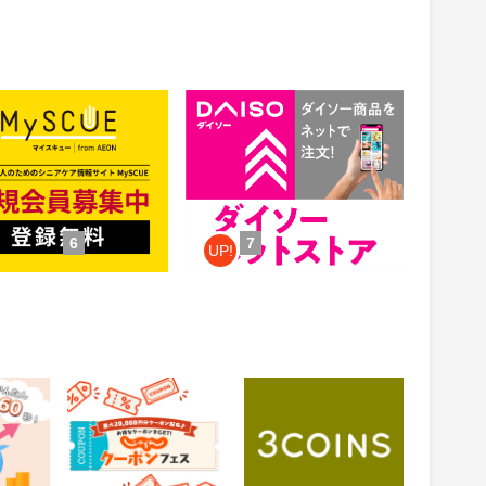
CUE（マイスキュー）
公式通販【ダイソーネットスト
ア】
1.5%
ント
還元
件：無料会員登録
獲得条件：お買い物
6
7
UP!
 投資ア
じゃらんnet
3COINS（スリーコイ
ンズ）｜PAL CLOSET
ONLINE STORE（パル
0.6%
1%
還元
還元
クローゼットオンライ
ンストア）
通常：0.5%還元
ため方)
獲得条件：お買い物