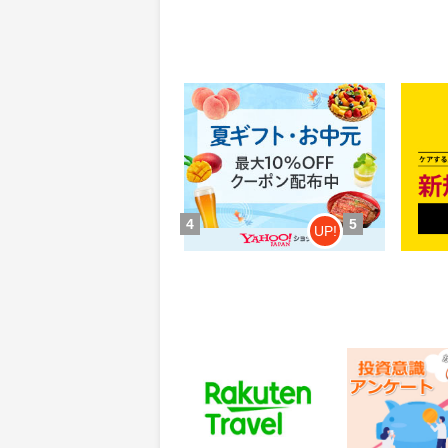
Yahoo!ショッピング(ヤフー シ
MyS
ョッピング)
0.46%
84
還元
ポイ
獲得条件：お買い物
獲得条
4
5
UP!
楽天トラベル
レオンワークス
ンケート
60
300
ポイント
ポイント
通常：50ポイント
獲得条件：その他(