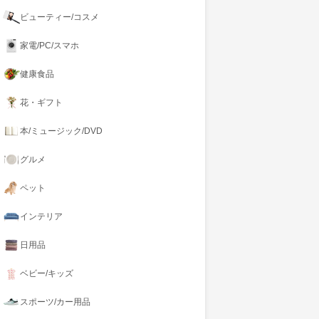
ビューティー/コスメ
家電/PC/スマホ
健康食品
花・ギフト
本/ミュージック/DVD
グルメ
ペット
インテリア
日用品
ベビー/キッズ
スポーツ/カー用品