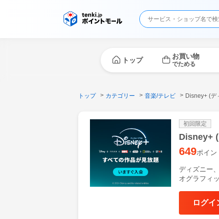
お買い物
トップ
でためる
トップ
カテゴリー
音楽/テレビ
Disney+
初回限定
Disne
649
ポイン
ディズニー、
オグラフィ
ログイ