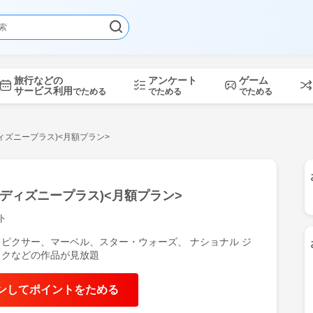
旅行などの
アンケート
ゲーム
サービス利用
でためる
でためる
でためる
 (ディズニープラス)<月額プラン>
y+ (ディズニープラス)<月額プラン>
ト
ピクサー、マーベル、スター・ウォーズ、 ナショナル ジ
ックなどの作品が見放題
もっと見る
ンしてポイントをためる