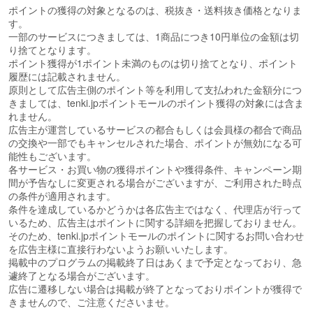
ポイントの獲得の対象となるのは、税抜き・送料抜き価格となりま
す。
一部のサービスにつきましては、1商品につき10円単位の金額は切
り捨てとなります。
ポイント獲得が1ポイント未満のものは切り捨てとなり、ポイント
履歴には記載されません。
原則として広告主側のポイント等を利用して支払われた金額分につ
きましては、tenki.jpポイントモールのポイント獲得の対象には含ま
れません。
広告主が運営しているサービスの都合もしくは会員様の都合で商品
の交換や一部でもキャンセルされた場合、ポイントが無効になる可
能性もございます。
各サービス・お買い物の獲得ポイントや獲得条件、キャンペーン期
間が予告なしに変更される場合がございますが、ご利用された時点
の条件が適用されます。
条件を達成しているかどうかは各広告主ではなく、代理店が行って
いるため、広告主はポイントに関する詳細を把握しておりません。
そのため、tenki.jpポイントモールのポイントに関するお問い合わせ
を広告主様に直接行わないようお願いいたします。
掲載中のプログラムの掲載終了日はあくまで予定となっており、急
遽終了となる場合がございます。
広告に遷移しない場合は掲載が終了となっておりポイントが獲得で
きませんので、ご注意くださいませ。