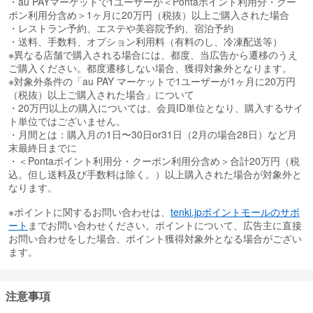
・au PAYマーケットで1ユーザーが＜Pontaポイント利用分・クー
ポン利用分含め＞1ヶ月に20万円（税抜）以上ご購入された場合
・レストラン予約、エステや美容院予約、宿泊予約
・送料、手数料、オプション利用料（有料のし、冷凍配送等）
※異なる店舗で購入される場合には、都度、当広告から遷移のうえ
ご購入ください。都度遷移しない場合、獲得対象外となります。
※対象外条件の「au PAY マーケットで1ユーザーが1ヶ月に20万円
（税抜）以上ご購入された場合」について
・20万円以上の購入については、会員ID単位となり、購入するサイ
ト単位ではございません。
・月間とは：購入月の1日〜30日or31日（2月の場合28日）など月
末最終日までに
・＜Pontaポイント利用分・クーポン利用分含め＞合計20万円（税
込。但し送料及び手数料は除く。）以上購入された場合が対象外と
なります。
※ポイントに関するお問い合わせは、
tenki.jpポイントモールのサポ
ート
までお問い合わせください。ポイントについて、広告主に直接
お問い合わせをした場合、ポイント獲得対象外となる場合がござい
ます。
注意事項