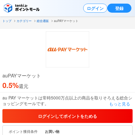
ログイン
登録
トップ
カテゴリー
総合通販
auPAYマーケット
auPAYマーケット
0.5%
還元
au PAY マーケットは常時5000万点以上の商品を取りそろえる総合シ
ョッピングモールです。
もっと見る
【還元祭】や【BIG SALE】、日替わりセールや人気店舗のクーポン
など魅力がいっぱいです！
ログインしてポイントをためる
auスマートパスプレミアム会員だけの限定価格商品や送料無料商品
も多数取り揃えています！
ポイント獲得条件
お買い物