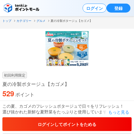
ログイン
登録
トップ
カテゴリー
グルメ
夏の冷製ポタージュ【カゴメ】
初回利用限定
夏の冷製ポタージュ【カゴメ】
529
ポイント
この夏、カゴメのフレッシュポタージュで日々をリフレッシュ！
選び抜かれた新鮮な夏野菜をたっぷりと使用しています。
もっと見る
トマト、ズッキーニ、パプリカなど、色とりどりの野菜が豊富に含
まれ、ビタミンとミネラルをバランス良く摂取できます。
ログインしてポイントをためる
熱中症対策にも役立つ水分と栄養を手軽に補給できるので、忙しい