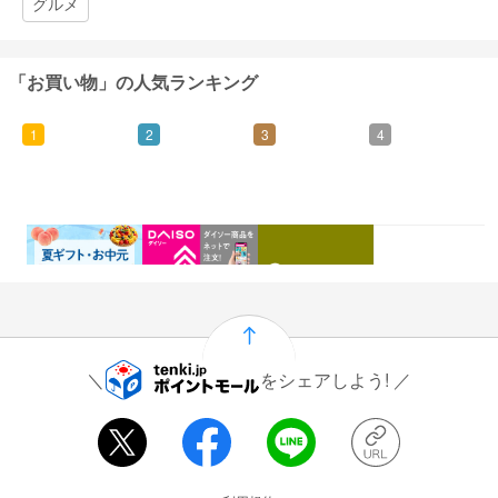
グルメ
「お買い物」の人気ランキング
1
2
3
4
0.46%
1.5%
1%
0.5%
還元
還元
還元
還元
をシェアしよう!
運営会社情報