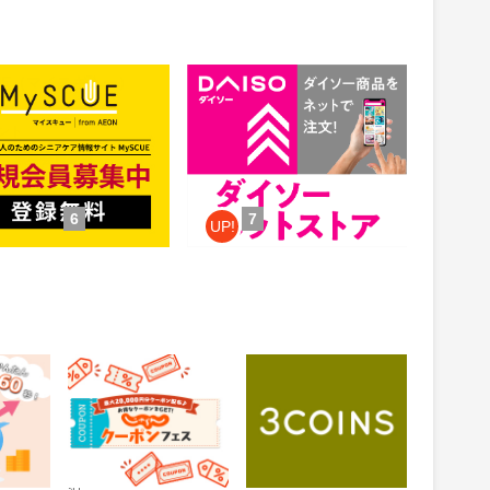
CUE（マイスキュー）
公式通販【ダイソーネットスト
ア】
1.5%
ント
還元
件：無料会員登録
獲得条件：お買い物
6
7
UP!
 投資ア
じゃらんnet
3COINS（スリーコイ
ンズ）｜PAL CLOSET
ONLINE STORE（パル
0.6%
1%
還元
還元
クローゼットオンライ
ンストア）
通常：0.5%還元
ため方)
獲得条件：お買い物
獲得条件：ホテル・旅館宿