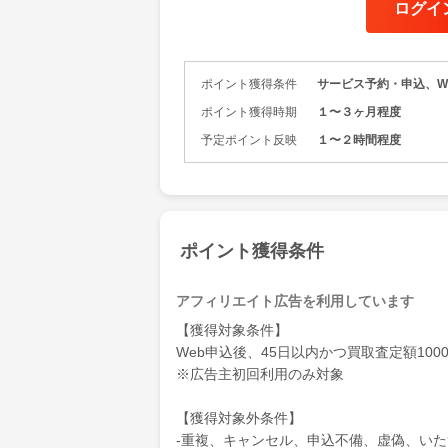
ログイ
ードゲーム
「ふるいち
中！
ポイント獲得条件
サービス予約・申込、W
希少カード
ひ宅配買取
ポイント獲得時期
１〜３ヶ月程度
予定ポイント反映
１〜２時間程度
ふるいちの
お申し込み
は無料！※
ポイント獲得条件
アフィリエイト広告を利用しています
【獲得対象条件】
Web申込後、45日以内かつ買取査定額10
※広告主初回利用のみ対象
【獲得対象外条件】
‐重複、キャンセル、申込不備、虚偽、い