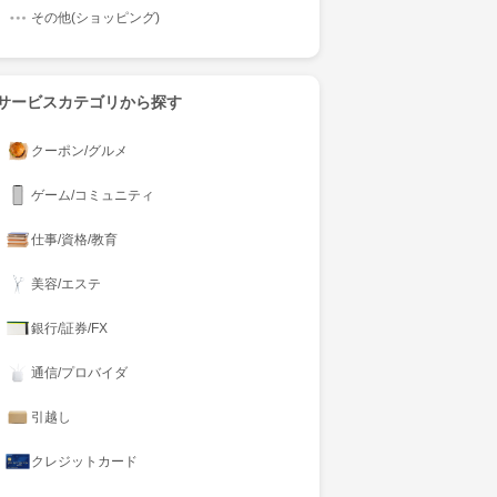
その他(ショッピング)
サービスカテゴリから探す
クーポン/グルメ
ゲーム/コミュニティ
仕事/資格/教育
美容/エステ
銀行/証券/FX
通信/プロバイダ
引越し
クレジットカード