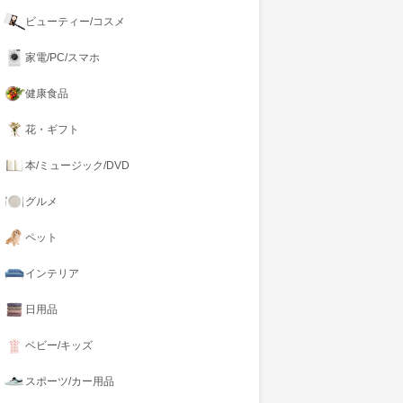
ビューティー/コスメ
家電/PC/スマホ
健康食品
花・ギフト
本/ミュージック/DVD
グルメ
ペット
インテリア
日用品
ベビー/キッズ
スポーツ/カー用品