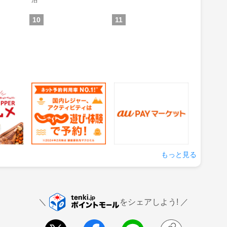
泊
10
11
グルメ
じゃらん 遊び・体験予
auPAYマーケット
約
1.5%
0.5%
還元
還元
の来店
獲得条件：サービス予約・
獲得条件：お買い物
申込
もっと見る
をシェアしよう!