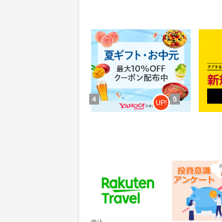
Yahoo!ショッピング(ヤフー シ
MyS
ョッピング)
0.46%
84
還元
ポイ
獲得条件：お買い物
獲得条
4
5
UP!
楽天トラベル
レオンワークス
ンケート
60
300
ポイント
ポイント
通常：50ポイント
獲得条件：その他(
獲得条件：サービス予約・