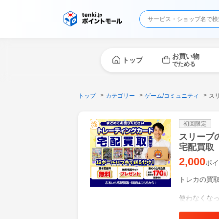
お買い物
トップ
でためる
トップ
カテゴリー
ゲーム/コミュニティ
ス
初回限定
スリーブ
宅配買取
2,000
ポイ
トレカの買
使わなくな
ポケモンカ