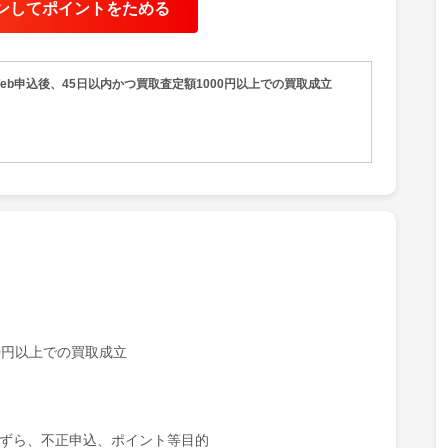
ンしてポイントをためる
など
」「古本市場」ではトレーディングカードの宅配買取を実施
eb申込後、45日以内かつ買取査定額1000円以上での買取成立
・人気カード・最新弾カードについては特に買取強化中。ぜ
をご利用ください。
宅配買取ならご自宅から段ボールにつめて送るだけ！
いただければご自宅までヤマト運輸が集荷に伺います。送料
無料配送キットもご用意できます。
00円以上での買取成立
たずら、不正申込、ポイント等目的