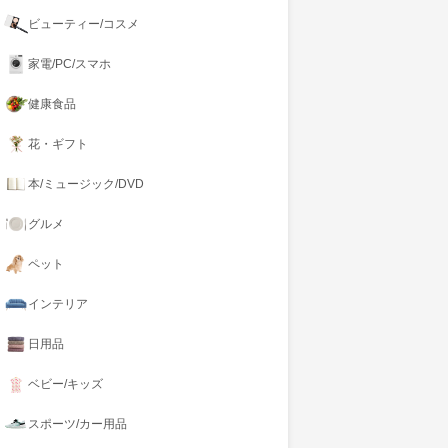
ビューティー/コスメ
家電/PC/スマホ
健康食品
花・ギフト
本/ミュージック/DVD
グルメ
ペット
インテリア
日用品
ベビー/キッズ
スポーツ/カー用品