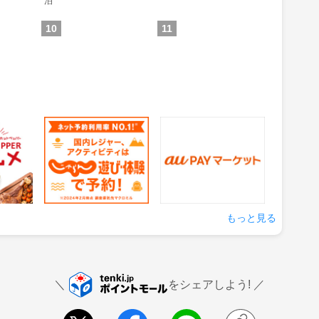
泊
10
11
グルメ
じゃらん 遊び・体験予
auPAYマーケット
約
1.5%
0.5%
還元
還元
の来店
獲得条件：サービス予約・
獲得条件：お買い物
申込
もっと見る
をシェアしよう!