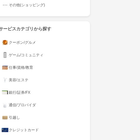
その他(ショッピング)
サービスカテゴリから探す
クーポン/グルメ
ゲーム/コミュニティ
仕事/資格/教育
美容/エステ
銀行/証券/FX
通信/プロバイダ
引越し
クレジットカード