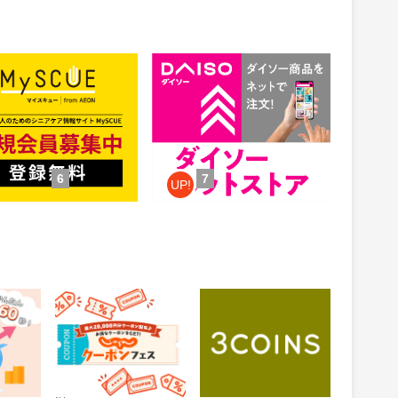
CUE（マイスキュー）
公式通販【ダイソーネットスト
ア】
1.5%
ント
還元
件：無料会員登録
獲得条件：お買い物
6
7
UP!
 投資ア
じゃらんnet
3COINS（スリーコイ
ンズ）｜PAL CLOSET
ONLINE STORE（パル
0.6%
1%
還元
還元
クローゼットオンライ
ンストア）
通常：0.5%還元
ため方)
獲得条件：お買い物
獲得条件：ホテル・旅館宿