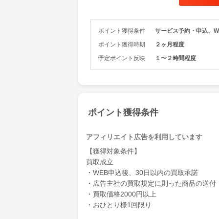
・大量のお
レトロゲー
ポイント獲得条件
サービス予約・申込、W
最新ゲーム
ゲームと名
ポイント獲得時期
２ヶ月程度
予定ポイント反映
１〜２時間程度
ゲームのソフ
取可能です
宅配買取で
ポイント獲得条件
アフィリエイト広告を利用しています
【獲得対象条件】
買取成立
・WEB申込後、30日以内の買取承諾
・広告主社の買取規定に則った商品の送付
・買取価格2000円以上
・おひとり様1回限り