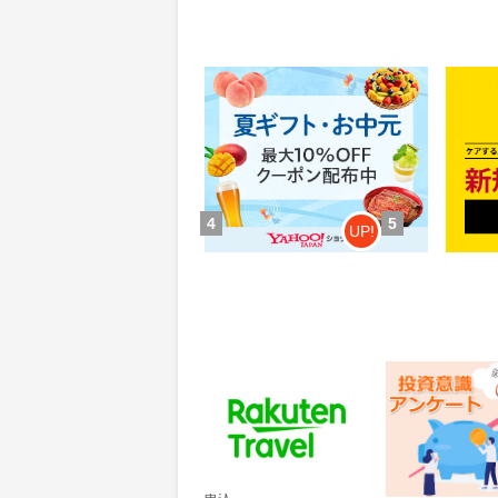
Yahoo!ショッピング(ヤフー シ
MyS
ョッピング)
0.46%
84
還元
ポイ
獲得条件：お買い物
獲得条
4
5
UP!
楽天トラベル
レオンワークス
ンケート
60
300
ポイント
ポイント
通常：50ポイント
獲得条件：その他(
獲得条件：サービス予約・