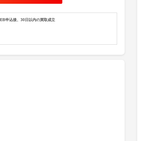
品物もご自宅まで引き取りに伺います！
ム機、レトロゲームソフト、昭和のゲーム、平成のゲーム、
EB申込後、30日以内の買取成立
まで
の付くお品物であれば何でも査定いたします！
ト・ハード、DVDやDVD-BOX、その 他小型家電なども買
。
楽々申込から現金化までができます。