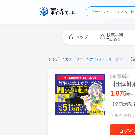
お買い物
トップ
でためる
トップ
カテゴリー
ゲーム/コミュニティ
【
初回限定
【全国対
1,875
ポイ
【全国対応/
・無料梱包
※お客様は
・自分で売る
ログイ
・専任の鑑