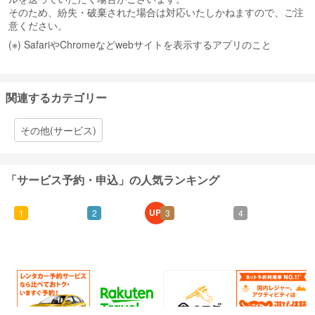
そのため、紛失・破棄された場合は対応いたしかねますので、ご注
意ください。
(※) SafariやChromeなどwebサイトを表示するアプリのこと
関連するカテゴリー
その他(サービス)
「サービス予約・申込」の人気ランキング
UP!
1
2
3
4
0.5%
60
25
1.5%
還元
ポイント
ポイント
還元
通常：50ポイント