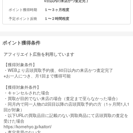
0日以内の来店かつ査定完了
す。
ポイント獲得時期
１〜３ヶ月程度
ジュエリー、時計、バッグからアパレルまで幅広いアイテムを対象
予定ポイント反映
１〜２時間程度
に、確かな査定でお応えします。
ポイント獲得条件
アフィリエイト広告を利用しています
【獲得対象条件】
・WEBより店頭買取予約後、60日以内の来店かつ査定完了
※お一人につき、月1回まで獲得可能
【獲得対象外条件】
・キャンセルされた場合
・買取が目的でない来店の場合（査定まで至らなかった場合）
・同月内で同一人物の2回目以降の店頭買取予約の方（1ヶ月間1人1
回が対象）
・以下URLの買取品目に記載のない買取商品にて店頭買取の査定を
受けた場合
https://komehyo.jp/kaitori/
・査定意思のない方