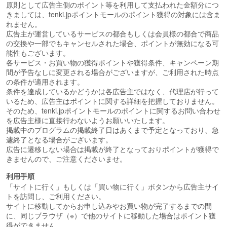
原則として広告主側のポイント等を利用して支払われた金額分につ
きましては、tenki.jpポイントモールのポイント獲得の対象には含ま
れません。
広告主が運営しているサービスの都合もしくは会員様の都合で商品
の交換や一部でもキャンセルされた場合、ポイントが無効になる可
能性もございます。
各サービス・お買い物の獲得ポイントや獲得条件、キャンペーン期
間が予告なしに変更される場合がございますが、ご利用された時点
の条件が適用されます。
条件を達成しているかどうかは各広告主ではなく、代理店が行って
いるため、広告主はポイントに関する詳細を把握しておりません。
そのため、tenki.jpポイントモールのポイントに関するお問い合わせ
を広告主様に直接行わないようお願いいたします。
掲載中のプログラムの掲載終了日はあくまで予定となっており、急
遽終了となる場合がございます。
広告に遷移しない場合は掲載が終了となっておりポイントが獲得で
きませんので、ご注意くださいませ。
利用手順
「サイトに行く」もしくは「買い物に行く」ボタンから広告主サイ
トを訪問し、ご利用ください。
サイトに移動してからお申し込みやお買い物が完了するまでの間
に、同じブラウザ（※）で他のサイトに移動した場合はポイント獲
得ができません。