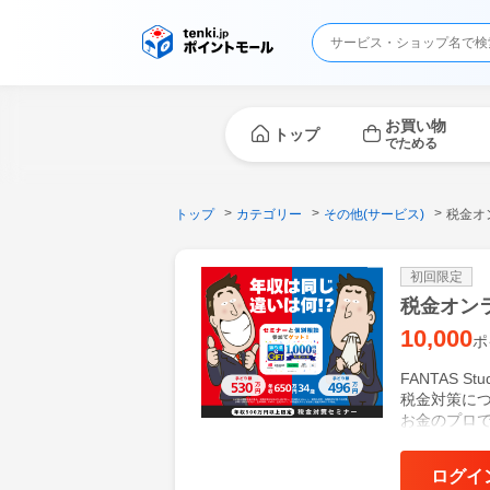
お買い物
トップ
でためる
トップ
カテゴリー
その他(サービス)
税金オ
初回限定
税金オン
10,000
ポ
FANTAS 
税金対策に
お金のプロ
識を提供し
適切な税金
ログイ
セミナーは無