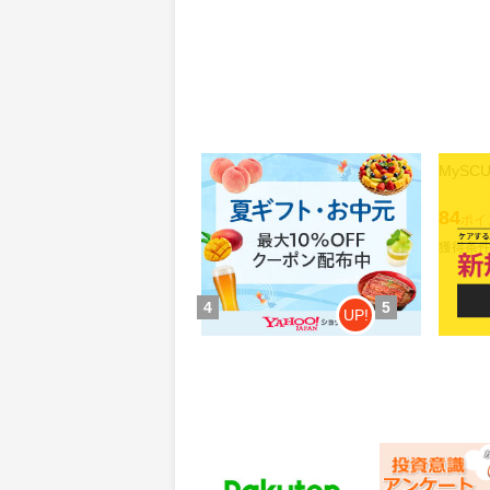
Yahoo!ショッピング(ヤフー シ
MyS
ョッピング)
0.46%
84
還元
ポイ
獲得条件：お買い物
獲得条
4
5
UP!
楽天トラベル
レオンワークス
ンケート