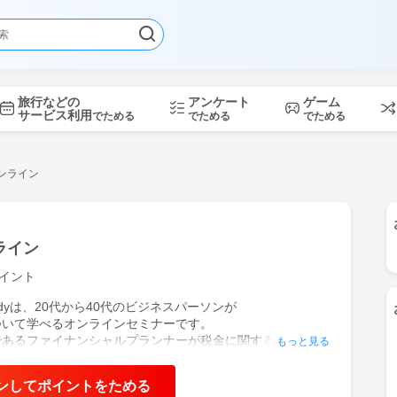
旅行などの
アンケート
ゲーム
サービス利用
でためる
でためる
でためる
ンライン
ライン
イント
Studyは、20代から40代のビジネスパーソンが
ついて学べるオンラインセミナーです。
であるファイナンシャルプランナーが税金に関する情報や知
もっと見る
、
対策の方法や手取りを増やすためのポイントを学べます。
ンしてポイントをためる
料で、PCやスマホから簡単に参加可能です。