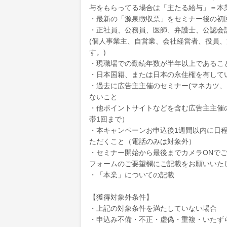
与をもらってる場合は「主たる給与」＝本
・最新の「源泉徴収票」をセミナー後の初
・正社員、公務員、医師、弁護士、公認会
(個人事業主、自営業、会社経営者、役員
す。)
・現職場での勤続年数が半年以上であるこ
・日本国籍、または日本の永住権を有して
・過去に広告主主催のセミナー(マネカツ、FA
ないこと
・他ポイントサイトなどを含む広告主主催
帯1回まで）
・本キャンペーンお申込後1週間以内に日
ただくこと（電話のみは対象外）
・セミナー開始から最後までカメラONで
フォームのご要望欄にご記載をお願いいた
・「本業」についての記載
【獲得対象外条件】
・上記の対象条件を満たしていない場合
・申込み不備・不正・虚偽・重複・いたず