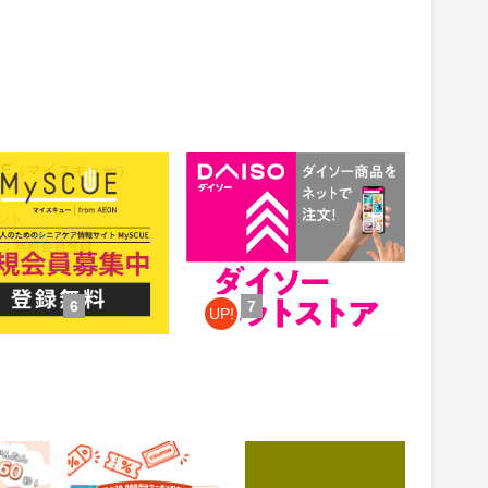
CUE（マイスキュー）
公式通販【ダイソーネットスト
ア】
1.5%
ント
還元
件：無料会員登録
獲得条件：お買い物
6
7
UP!
 投資ア
じゃらんnet
3COINS（スリーコイ
ンズ）｜PAL CLOSET