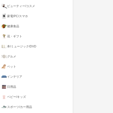
ビューティー/コスメ
家電/PC/スマホ
健康食品
花・ギフト
本/ミュージック/DVD
グルメ
ペット
インテリア
日用品
ベビー/キッズ
スポーツ/カー用品