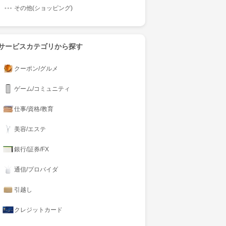
その他(ショッピング)
サービスカテゴリから探す
クーポン/グルメ
ゲーム/コミュニティ
仕事/資格/教育
美容/エステ
銀行/証券/FX
通信/プロバイダ
引越し
クレジットカード