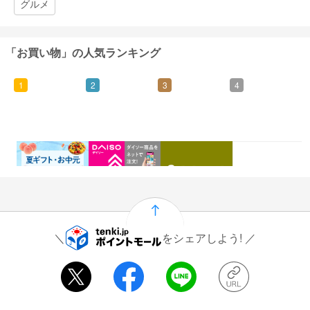
グルメ
「お買い物」の人気ランキング
1
2
3
4
0.46%
1.5%
1%
0.5%
還元
還元
還元
還元
をシェアしよう!
運営会社情報