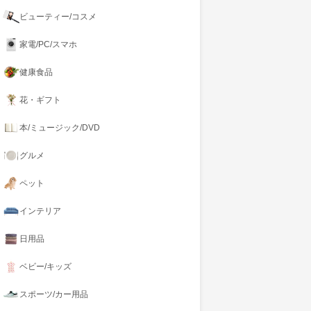
ビューティー/コスメ
家電/PC/スマホ
健康食品
花・ギフト
本/ミュージック/DVD
グルメ
ペット
インテリア
日用品
ベビー/キッズ
スポーツ/カー用品