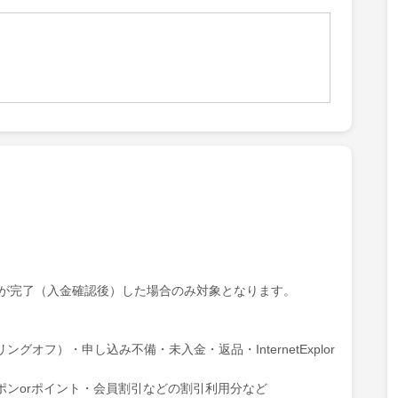
やファッションのようにキッチンからテーブルまでをトータ
ンできるのはル・クルーゼならではです。
ンショップでは、ル・クルーゼ会員様を対象に15%OFFに
デークーポンのプレゼントや、会員優待セールの情報、クー
お届けします。
0（税込）以上のご購入で送料無料となります。
る、ル・クルーゼオリジナルのギフトラッピングもできます
こもったギフトとしてもご利用いただけます。
文が完了（入金確認後）した場合のみ対象となります。
オフ）・申し込み不備・未入金・返品・InternetExplor
ポンorポイント・会員割引などの割引利用分など