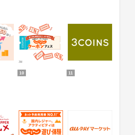
 投資ア
じゃらんnet
3COINS（スリーコイ
ンズ）｜PAL CLOSET
ONLINE STORE（パル
0.6%
1%
還元
還元
クローゼットオンライ
ンストア）
通常：0.5%還元
ため方)
獲得条件：お買い物
獲得条件：ホテル・旅館宿
泊
10
11
グルメ
じゃらん 遊び・体験予
auPAYマーケット
約
1.5%
0.5%
還元
還元