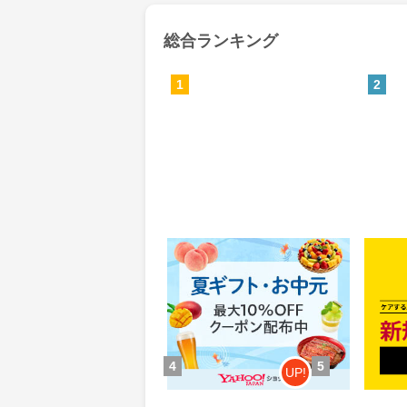
総合ランキング
1
2
Yahoo!ショッピング(ヤフー シ
MyS
ョッピング)
0.46%
84
還元
ポイ
獲得条件：お買い物
獲得条
4
5
UP!