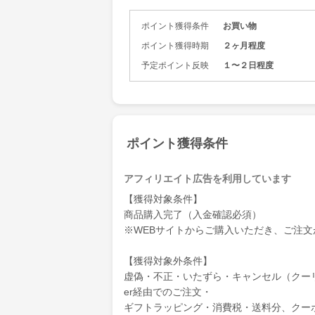
インテリア
ポイント獲得条件
お買い物
ルにデザイ
ポイント獲得時期
２ヶ月程度
公式オンライ
予定ポイント反映
１〜２日程度
なるバース
ポンなどを
￥12,00
高級感のあ
ので、心の
ポイント獲得条件
アフィリエイト広告を利用しています
【獲得対象条件】
商品購入完了（入金確認必須）
※WEBサイトからご購入いただき、ご注
【獲得対象外条件】
虚偽・不正・いたずら・キャンセル（クーリング
er経由でのご注文・
ギフトラッピング・消費税・送料分、クー