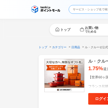
お買い物
トップ
でためる
トップ
カテゴリー
日用品
ル・クルーゼ公式
ル・クル
1.75%
還
【世界60ヶ
フランス伝
とに、高品
繊細なグラ
ログイ
せるカラフ
わせて、組