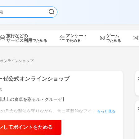
旅行などの
アンケート
ゲーム
サービス利用
でためる
でためる
でためる
オンラインショップ
ーゼ公式オンラインショップ
元
国以上の食卓を彩るル・クルーゼ】
統の丹念な製法を守りながら、常に革新的なアイディアをも
もっと見る
質なお鍋などのキッチンウェアを作り続けています。
デーションが施された上質なデザインと、使う人を楽しくさ
ンしてポイントをためる
ルな色づかいで、豊富なバリエーションの中からシーンに合
み合わせ自由自在。