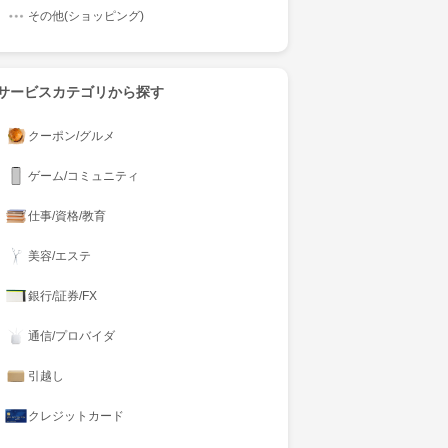
その他(ショッピング)
サービスカテゴリから探す
クーポン/グルメ
ゲーム/コミュニティ
仕事/資格/教育
美容/エステ
銀行/証券/FX
通信/プロバイダ
引越し
クレジットカード