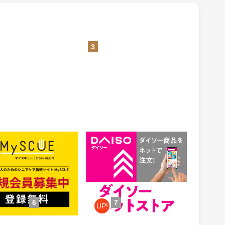
3
CUE（マイスキュー）
公式通販【ダイソーネットスト
ア】
1.5%
ント
還元
件：無料会員登録
獲得条件：お買い物
6
7
UP!