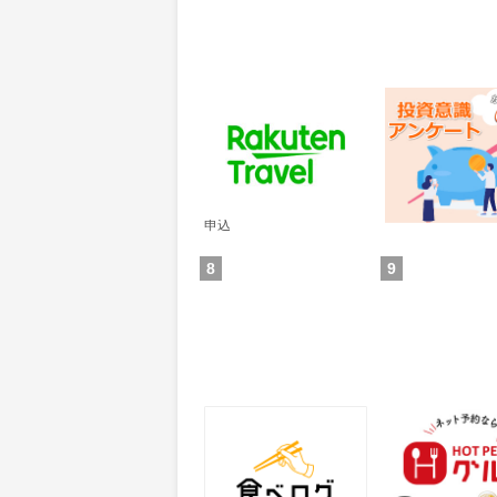
楽天トラベル
レオンワークス
ンケート
60
300
ポイント
ポイント
通常：50ポイント
獲得条件：その他(
獲得条件：サービス予約・
申込
8
9
食べログ
ホットペッパー
25
50
ポイント
ポイント