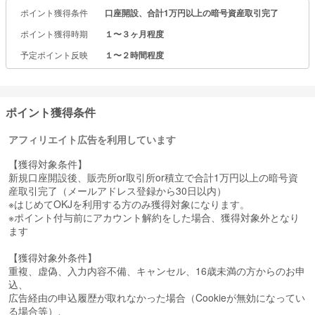
・24時間365日入出金・入出庫に対応
ポイント獲得条件
口座開設、合計1万円以上の暗号資産取引完了
・ユーザーフレンドリーな操作画面
・収益サービスの充実「ステーキング」、「Flash Deals」
ポイント獲得時期
１〜３ヶ月程度
・100％コールドウォレットで安心安全のセキュリティ対策
予定ポイント反映
１〜２時間程度
取扱い暗号資産の例：
ビットコインやイーサリアムをはじめ、豊富なアルトコインを取り
扱っています。
・ビットコイン（BTC）
ポイント獲得条件
・イーサリアム（ETH）
・リップル（XRP）
アフィリエイト広告を利用しています
・スイ（SUI）
・ソラナ（SOL)
【獲得対象条件】
・エイダ（ADA）など
新規口座開設後、販売所or取引所or積立で合計1万円以上の暗号資
産取引完了（メールアドレス登録から30日以内）
公式ウェブサイト：https://www.okcoin.jp/
※はじめてOKJを利用する方のみ獲得対象になります。
※ポイント付与前にアカウント解約をした場合、獲得対象外となり
ます
【獲得対象外条件】
重複、虚偽、入力内容不備、キャンセル、16歳未満の方からのお申
込、
広告経由の申込履歴が取れなかった場合（Cookieが無効になってい
る場合等）、