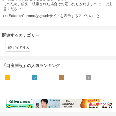
そのため、紛失・破棄された場合は対応いたしかねますので、ご注
意ください。
(※) SafariやChromeなどwebサイトを表示するアプリのこと
関連するカテゴリー
銀行/証券/FX
「口座開設」の人気ランキング
1
2
3
4
3,500
4,500
4,800
238
ポイント
ポイント
ポイント
ポイント