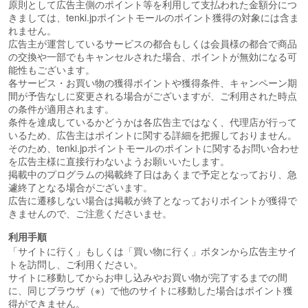
原則として広告主側のポイント等を利用して支払われた金額分につ
きましては、tenki.jpポイントモールのポイント獲得の対象には含ま
れません。
広告主が運営しているサービスの都合もしくは会員様の都合で商品
の交換や一部でもキャンセルされた場合、ポイントが無効になる可
能性もございます。
各サービス・お買い物の獲得ポイントや獲得条件、キャンペーン期
間が予告なしに変更される場合がございますが、ご利用された時点
の条件が適用されます。
条件を達成しているかどうかは各広告主ではなく、代理店が行って
いるため、広告主はポイントに関する詳細を把握しておりません。
そのため、tenki.jpポイントモールのポイントに関するお問い合わせ
を広告主様に直接行わないようお願いいたします。
掲載中のプログラムの掲載終了日はあくまで予定となっており、急
遽終了となる場合がございます。
広告に遷移しない場合は掲載が終了となっておりポイントが獲得で
きませんので、ご注意くださいませ。
利用手順
「サイトに行く」もしくは「買い物に行く」ボタンから広告主サイ
トを訪問し、ご利用ください。
サイトに移動してからお申し込みやお買い物が完了するまでの間
に、同じブラウザ（※）で他のサイトに移動した場合はポイント獲
得ができません。