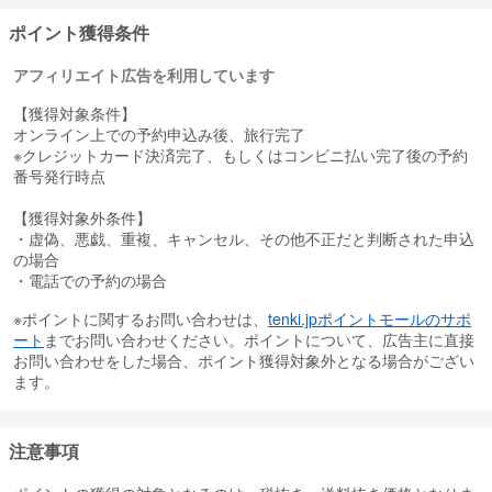
おかげさまで2013年に創立40周年を迎えることができました。
ポイント獲得条件
ネット上でホテルの空室、飛行機の空席状況が確認できるので
24時間オンライン予約や見積もりが可能です!
アフィリエイト広告を利用しています
ANA便ならマイルも貯まります（区間マイル50％）。
【獲得対象条件】
ご予約時の便指定・さらに事前座席指定が可能、レンタカーは免責
オンライン上での予約申込み後、旅行完了
補償料込！
※クレジットカード決済完了、もしくはコンビニ払い完了後の予約
国内旅行をご検討の際は、ぜひ当社商品『マイホリデー』をご利用
番号発行時点
ください。
【獲得対象外条件】
・虚偽、悪戯、重複、キャンセル、その他不正だと判断された申込
の場合
・電話での予約の場合
※ポイントに関するお問い合わせは、
tenki.jpポイントモールのサポ
ート
までお問い合わせください。ポイントについて、広告主に直接
お問い合わせをした場合、ポイント獲得対象外となる場合がござい
ます。
注意事項