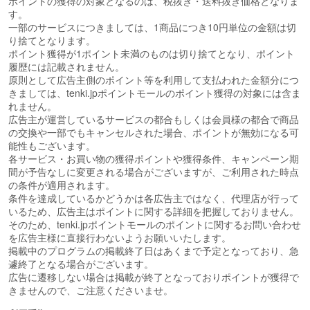
ポイントの獲得の対象となるのは、税抜き・送料抜き価格となりま
す。
一部のサービスにつきましては、1商品につき10円単位の金額は切
り捨てとなります。
ポイント獲得が1ポイント未満のものは切り捨てとなり、ポイント
履歴には記載されません。
原則として広告主側のポイント等を利用して支払われた金額分につ
きましては、tenki.jpポイントモールのポイント獲得の対象には含ま
れません。
広告主が運営しているサービスの都合もしくは会員様の都合で商品
の交換や一部でもキャンセルされた場合、ポイントが無効になる可
能性もございます。
各サービス・お買い物の獲得ポイントや獲得条件、キャンペーン期
間が予告なしに変更される場合がございますが、ご利用された時点
の条件が適用されます。
条件を達成しているかどうかは各広告主ではなく、代理店が行って
いるため、広告主はポイントに関する詳細を把握しておりません。
そのため、tenki.jpポイントモールのポイントに関するお問い合わせ
を広告主様に直接行わないようお願いいたします。
掲載中のプログラムの掲載終了日はあくまで予定となっており、急
遽終了となる場合がございます。
広告に遷移しない場合は掲載が終了となっておりポイントが獲得で
きませんので、ご注意くださいませ。