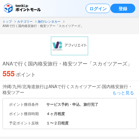
ログイン
登録
トップ
カテゴリー
旅行/レンタカー
ANAで行く国内格安旅行・格安ツアー「スカイツアーズ」
ANAで行く国内格安旅行・格安ツアー「スカイツアーズ」
555
ポイント
沖縄/九州/北海道旅行はANAで行くスカイツアーズ-国内格安旅行・
格安ツアー
もっと見る
スカイツアーズは、ANAの関連会社としてANAグループ便を利用し
ポイント獲得条件
サービス予約・申込、旅行完了
た
ポイント獲得時期
４ヶ月程度
関東発／関西発の沖縄・北海道・ 九州など全国の旅行商品を
全て自社で仕入・企画・造成し、ANAグループ便のみを専門に取り
予定ポイント反映
１〜２日程度
扱っているからこそ
可能な価格で、安全・安心・快適なツアーをご提供しています。