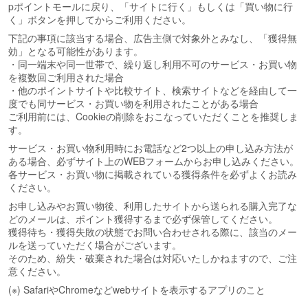
pポイントモールに戻り、「サイトに行く」もしくは「買い物に行
く」ボタンを押してからご利用ください。
下記の事項に該当する場合、広告主側で対象外とみなし、「獲得無
効」となる可能性があります。
・同一端末や同一世帯で、繰り返し利用不可のサービス・お買い物
を複数回ご利用された場合
・他のポイントサイトや比較サイト、検索サイトなどを経由して一
度でも同サービス・お買い物を利用されたことがある場合
ご利用前には、Cookieの削除をおこなっていただくことを推奨しま
す。
サービス・お買い物利用時にお電話など2つ以上の申し込み方法が
ある場合、必ずサイト上のWEBフォームからお申し込みください。
各サービス・お買い物に掲載されている獲得条件を必ずよくお読み
ください。
お申し込みやお買い物後、利用したサイトから送られる購入完了な
どのメールは、ポイント獲得するまで必ず保管してください。
獲得待ち・獲得失敗の状態でお問い合わせされる際に、該当のメー
ルを送っていただく場合がございます。
そのため、紛失・破棄された場合は対応いたしかねますので、ご注
意ください。
(※) SafariやChromeなどwebサイトを表示するアプリのこと