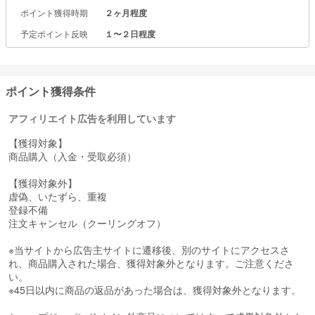
2．39日間～最大60日間 商品使用後でも返品可能※
ポイント獲得時期
２ヶ月程度
3. 送料無料※
4. 分割手数料0円※
予定ポイント反映
１〜２日程度
※一部対象外商品もございます
ポイント獲得条件
アフィリエイト広告を利用しています
【獲得対象】
商品購入（入金・受取必須）
【獲得対象外】
虚偽、いたずら、重複
登録不備
注文キャンセル（クーリングオフ）
※当サイトから広告主サイトに遷移後、別のサイトにアクセスさ
れ、商品購入された場合、獲得対象外となります。ご注意くださ
い。
※45日以内に商品の返品があった場合は、獲得対象外となります。