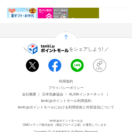
0.46%
1.5%
1%
0.5%
還元
還元
還元
還元
をシェアしよう!
運営会社情報
利用規約
プライバシーポリシー
会社概要（
日本気象協会
/
ALiNKインターネット
）
tenki.jpポイントモール利用規約
tenki.jpポイントモールにおける利用技術と外部送信について
tenki.jpポイントモールは
GMOメディア株式会社（東証グロース上場）が運営しています。
Copyright (C) 日本気象協会 All Rights Reserved.