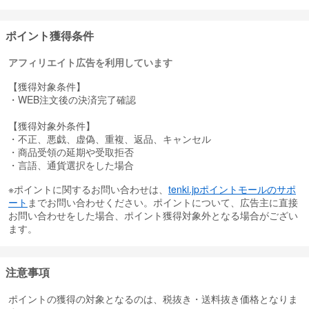
また、約1,300店舗の情報を活用して顧客の好みに合わせた商品を展
開しており、
革新的な体験型コンテンツとコマースの連携により、常にトレンド
ポイント獲得条件
をリードしています。
アフィリエイト広告を利用しています
さらに、AI技術を活用した商品推薦や、業界初の即時配送サービス
「オヌルドゥリム」を実施するなど、
【獲得対象条件】
利便性の高いショッピング体験を提供しています。
・WEB注文後の決済完了確認
【獲得対象外条件】
・不正、悪戯、虚偽、重複、返品、キャンセル
・商品受領の延期や受取拒否
・言語、通貨選択をした場合
※ポイントに関するお問い合わせは、
tenki.jpポイントモールのサポ
ート
までお問い合わせください。ポイントについて、広告主に直接
お問い合わせをした場合、ポイント獲得対象外となる場合がござい
ます。
注意事項
ポイントの獲得の対象となるのは、税抜き・送料抜き価格となりま