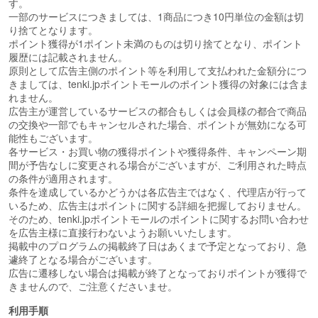
す。
一部のサービスにつきましては、1商品につき10円単位の金額は切
り捨てとなります。
ポイント獲得が1ポイント未満のものは切り捨てとなり、ポイント
履歴には記載されません。
原則として広告主側のポイント等を利用して支払われた金額分につ
きましては、tenki.jpポイントモールのポイント獲得の対象には含ま
れません。
広告主が運営しているサービスの都合もしくは会員様の都合で商品
の交換や一部でもキャンセルされた場合、ポイントが無効になる可
能性もございます。
各サービス・お買い物の獲得ポイントや獲得条件、キャンペーン期
間が予告なしに変更される場合がございますが、ご利用された時点
の条件が適用されます。
条件を達成しているかどうかは各広告主ではなく、代理店が行って
いるため、広告主はポイントに関する詳細を把握しておりません。
そのため、tenki.jpポイントモールのポイントに関するお問い合わせ
を広告主様に直接行わないようお願いいたします。
掲載中のプログラムの掲載終了日はあくまで予定となっており、急
遽終了となる場合がございます。
広告に遷移しない場合は掲載が終了となっておりポイントが獲得で
きませんので、ご注意くださいませ。
利用手順