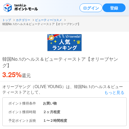
ログイン
登録
トップ
カテゴリー
ビューティー/コスメ
韓国No.1のヘルス＆ビューティーストア【オリーブヤング】
韓国No.1のヘルス＆ビューティーストア【オリーブヤン
グ】
3.25%
還元
オリーブヤング（OLIVE YOUNG）は、韓国No.1のヘルス＆ビュー
ティーストアとして、
もっと見る
スキンケア、メイクアップ、ビューティーツール、サプリメントな
ど幅広い商品を取り揃えています。
ポイント獲得条件
お買い物
ポイント獲得時期
２ヶ月程度
オンラインストアでは、60ドル以上の購入で送料無料サービスを提
供しており、世界中から話題のK-ビューティー製品を手軽に購入で
予定ポイント反映
１〜２時間程度
きます。