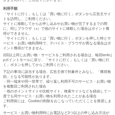
利用手順
「サイトに行く」もしくは「買い物に行く」ボタンから広告主サイ
トを訪問し、ご利用ください。
サイトに移動してからお申し込みやお買い物が完了するまでの間
に、同じブラウザ（※）で他のサイトに移動した場合はポイント獲
得ができません。
「サイトに行く」もしくは「買い物に行く」ボタンを押した時とサ
ービス・お買い物利用時で、デバイス・ブラウザが異なる場合はポ
イント獲得ができません。
2回以上同じお買い物・サービスをご利用される場合は、毎回tenki.j
pポイントモールに戻り、「サイトに行く」もしくは「買い物に行
く」ボタンを押してからご利用ください。
下記の事項に該当する場合、広告主側で対象外とみなし、「獲得無
効」となる可能性があります。
・同一端末や同一世帯で、繰り返し利用不可のサービス・お買い物
を複数回ご利用された場合
・他のポイントサイトや比較サイト、検索サイトなどを経由して一
度でも同サービス・お買い物を利用されたことがある場合
ご利用前には、Cookieの削除をおこなっていただくことを推奨しま
す。
サービス・お買い物利用時にお電話など2つ以上の申し込み方法が