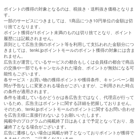
ポイントの獲得の対象となるのは、税抜き・送料抜き価格となりま
す。
一部のサービスにつきましては、1商品につき10円単位の金額は切
り捨てとなります。
ポイント獲得が1ポイント未満のものは切り捨てとなり、ポイント
履歴には記載されません。
原則として広告主側のポイント等を利用して支払われた金額分につ
きましては、tenki.jpポイントモールのポイント獲得の対象には含ま
れません。
広告主が運営しているサービスの都合もしくは会員様の都合で商品
の交換や一部でもキャンセルされた場合、ポイントが無効になる可
能性もございます。
各サービス・お買い物の獲得ポイントや獲得条件、キャンペーン期
間が予告なしに変更される場合がございますが、ご利用された時点
の条件が適用されます。
条件を達成しているかどうかは各広告主ではなく、代理店が行って
いるため、広告主はポイントに関する詳細を把握しておりません。
そのため、tenki.jpポイントモールのポイントに関するお問い合わせ
を広告主様に直接行わないようお願いいたします。
掲載中のプログラムの掲載終了日はあくまで予定となっており、急
遽終了となる場合がございます。
広告に遷移しない場合は掲載が終了となっておりポイントが獲得で
きませんので、ご注意くださいませ。