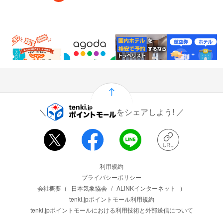
0.6%
2%
6.5%
1,000
還元
還元
還元
ポイント
通常：0.5%還元
をシェアしよう!
運営会社情報
利用規約
プライバシーポリシー
会社概要（
日本気象協会
/
ALiNKインターネット
）
tenki.jpポイントモール利用規約
tenki.jpポイントモールにおける利用技術と外部送信について