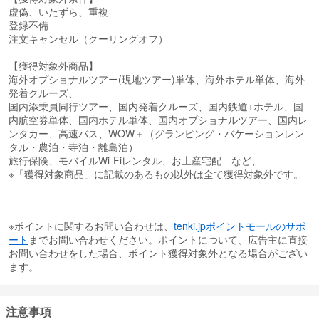
虚偽、いたずら、重複
登録不備
注文キャンセル（クーリングオフ）
【獲得対象外商品】
海外オプショナルツアー(現地ツアー)単体、海外ホテル単体、海外
発着クルーズ、
国内添乗員同行ツアー、国内発着クルーズ、国内鉄道+ホテル、国
内航空券単体、国内ホテル単体、国内オプショナルツアー、国内レ
ンタカー、高速バス、WOW＋（グランピング・バケーションレン
タル・農泊・寺泊・離島泊）
旅行保険、モバイルWi-Fiレンタル、お土産宅配 など、
※「獲得対象商品」に記載のあるもの以外は全て獲得対象外です。
※ポイントに関するお問い合わせは、
tenki.jpポイントモールのサポ
ート
までお問い合わせください。ポイントについて、広告主に直接
お問い合わせをした場合、ポイント獲得対象外となる場合がござい
ます。
注意事項