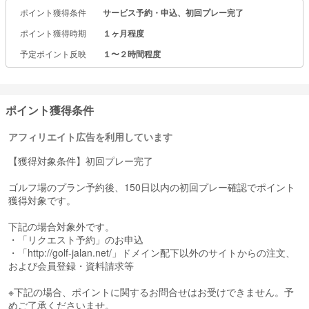
・高ポイント還元率!
ポイント獲得条件
サービス予約・申込、初回プレー完了
ポイントがどんどん貯まるので、お得にゴルフを楽しめます。
ポイント獲得時期
１ヶ月程度
・好みにピッタリの検索
日本全国のゴルフ場から、日程、エリア、料金など様々な検索軸か
予定ポイント反映
１〜２時間程度
ら探せます。
じゃらんゴルフ限定プランもご用意しています。
ポイント獲得条件
アフィリエイト広告を利用しています
【獲得対象条件】初回プレー完了
ゴルフ場のプラン予約後、150日以内の初回プレー確認でポイント
獲得対象です。
下記の場合対象外です。
・「リクエスト予約」のお申込
・「http://golf-jalan.net/」ドメイン配下以外のサイトからの注文、
および会員登録・資料請求等
※下記の場合、ポイントに関するお問合せはお受けできません。予
めご了承くださいませ。