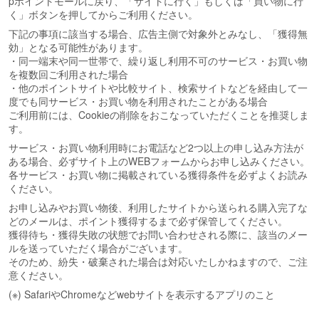
pポイントモールに戻り、「サイトに行く」もしくは「買い物に行
く」ボタンを押してからご利用ください。
下記の事項に該当する場合、広告主側で対象外とみなし、「獲得無
効」となる可能性があります。
・同一端末や同一世帯で、繰り返し利用不可のサービス・お買い物
を複数回ご利用された場合
・他のポイントサイトや比較サイト、検索サイトなどを経由して一
度でも同サービス・お買い物を利用されたことがある場合
ご利用前には、Cookieの削除をおこなっていただくことを推奨しま
す。
サービス・お買い物利用時にお電話など2つ以上の申し込み方法が
ある場合、必ずサイト上のWEBフォームからお申し込みください。
各サービス・お買い物に掲載されている獲得条件を必ずよくお読み
ください。
お申し込みやお買い物後、利用したサイトから送られる購入完了な
どのメールは、ポイント獲得するまで必ず保管してください。
獲得待ち・獲得失敗の状態でお問い合わせされる際に、該当のメー
ルを送っていただく場合がございます。
そのため、紛失・破棄された場合は対応いたしかねますので、ご注
意ください。
(※) SafariやChromeなどwebサイトを表示するアプリのこと