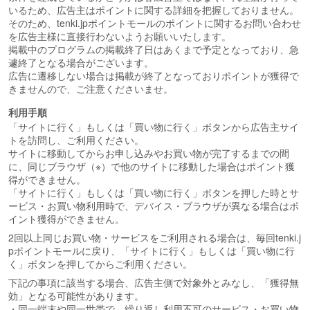
いるため、広告主はポイントに関する詳細を把握しておりません。
そのため、tenki.jpポイントモールのポイントに関するお問い合わせ
を広告主様に直接行わないようお願いいたします。
掲載中のプログラムの掲載終了日はあくまで予定となっており、急
遽終了となる場合がございます。
広告に遷移しない場合は掲載が終了となっておりポイントが獲得で
きませんので、ご注意くださいませ。
利用手順
「サイトに行く」もしくは「買い物に行く」ボタンから広告主サイ
トを訪問し、ご利用ください。
サイトに移動してからお申し込みやお買い物が完了するまでの間
に、同じブラウザ（※）で他のサイトに移動した場合はポイント獲
得ができません。
「サイトに行く」もしくは「買い物に行く」ボタンを押した時とサ
ービス・お買い物利用時で、デバイス・ブラウザが異なる場合はポ
イント獲得ができません。
2回以上同じお買い物・サービスをご利用される場合は、毎回tenki.j
pポイントモールに戻り、「サイトに行く」もしくは「買い物に行
く」ボタンを押してからご利用ください。
下記の事項に該当する場合、広告主側で対象外とみなし、「獲得無
効」となる可能性があります。
・同一端末や同一世帯で、繰り返し利用不可のサービス・お買い物