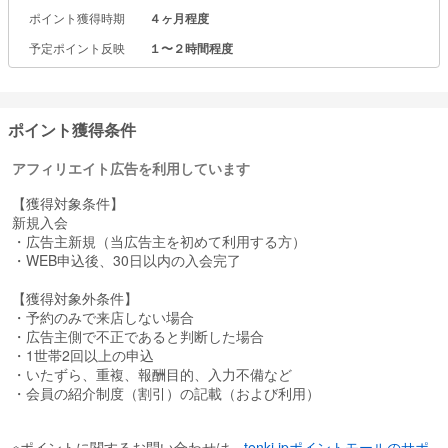
【1day完結型プログラムのご紹介】
ポイント獲得時期
４ヶ月程度
～商品概要～
1日5時間の超集中学習で、学習方法・レッスンs00000001671071を
予定ポイント反映
１〜２時間程度
まるっと体験できます。
また、あなただけの英語学習のロードマップもご提案させていただ
きます！
ポイント獲得条件
～サービス内容～
・英語学習に関するカウンセリング
アフィリエイト広告を利用しています
・英語脳のメカニズムを体感するレッスン
・自己学習の効率的なやり方レクチャー＆実践
【獲得対象条件】
・ネイティブとのオンライン英会話体験
新規入会
・あなただけの英語学習ロードマップを提案
・広告主新規（当広告主を初めて利用する方）
・WEB申込後、30日以内の入会完了
～受講方法～
・オンライン受講
【獲得対象外条件】
※zoomにてレッスンを実施させていただきます。
・予約のみで来店しない場合
※パソコンでのご受講を推奨させていただきます。
・広告主側で不正であると判断した場合
・1世帯2回以上の申込
・いたずら、重複、報酬目的、入力不備など
・会員の紹介制度（割引）の記載（および利用）
※ポイントに関するお問い合わせは、
tenki.jpポイントモールのサポ