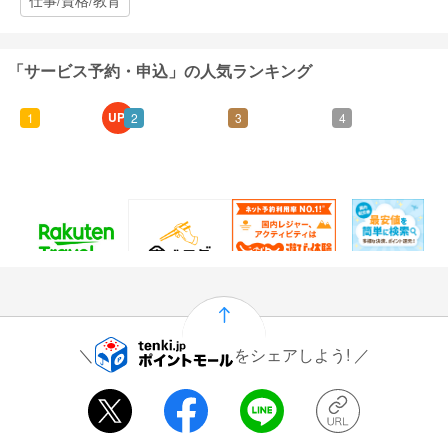
仕事/資格/教育
「サービス予約・申込」の人気ランキング
UP!
1
2
3
4
60
25
1.5%
915
ポイント
ポイント
還元
ポイント
通常：50ポイント
をシェアしよう!