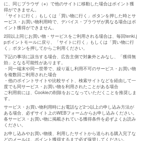
に、同じブラウザ（※）で他のサイトに移動した場合はポイント獲
得ができません。
「サイトに行く」もしくは「買い物に行く」ボタンを押した時とサ
ービス・お買い物利用時で、デバイス・ブラウザが異なる場合はポ
イント獲得ができません。
2回以上同じお買い物・サービスをご利用される場合は、毎回tenki.j
pポイントモールに戻り、「サイトに行く」もしくは「買い物に行
く」ボタンを押してからご利用ください。
下記の事項に該当する場合、広告主側で対象外とみなし、「獲得無
効」となる可能性があります。
・同一端末や同一世帯で、繰り返し利用不可のサービス・お買い物
を複数回ご利用された場合
・他のポイントサイトや比較サイト、検索サイトなどを経由して一
度でも同サービス・お買い物を利用されたことがある場合
ご利用前には、Cookieの削除をおこなっていただくことを推奨しま
す。
サービス・お買い物利用時にお電話など2つ以上の申し込み方法が
ある場合、必ずサイト上のWEBフォームからお申し込みください。
各サービス・お買い物に掲載されている獲得条件を必ずよくお読み
ください。
お申し込みやお買い物後、利用したサイトから送られる購入完了な
どのメールは、ポイント獲得するまで必ず保管してください。