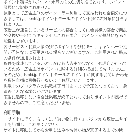
ポイント獲得が1ポイント未満のものは切り捨てとなり、ポイント
履歴には記載されません。
原則として広告主側のポイント等を利用して支払われた金額分につ
きましては、tenki.jpポイントモールのポイント獲得の対象には含ま
れません。
広告主が運営しているサービスの都合もしくは会員様の都合で商品
の交換や一部でもキャンセルされた場合、ポイントが無効になる可
能性もございます。
各サービス・お買い物の獲得ポイントや獲得条件、キャンペーン期
間が予告なしに変更される場合がございますが、ご利用された時点
の条件が適用されます。
条件を達成しているかどうかは各広告主ではなく、代理店が行って
いるため、広告主はポイントに関する詳細を把握しておりません。
そのため、tenki.jpポイントモールのポイントに関するお問い合わせ
を広告主様に直接行わないようお願いいたします。
掲載中のプログラムの掲載終了日はあくまで予定となっており、急
遽終了となる場合がございます。
広告に遷移しない場合は掲載が終了となっておりポイントが獲得で
きませんので、ご注意くださいませ。
利用手順
「サイトに行く」もしくは「買い物に行く」ボタンから広告主サイ
トを訪問し、ご利用ください。
サイトに移動してからお申し込みやお買い物が完了するまでの間