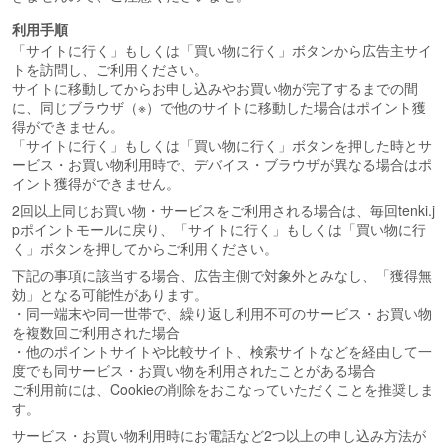
利用手順
「サイトに行く」もしくは「買い物に行く」ボタンから広告主サイ
トを訪問し、ご利用ください。
サイトに移動してからお申し込みやお買い物が完了するまでの間
に、同じブラウザ（※）で他のサイトに移動した場合はポイント獲
得ができません。
「サイトに行く」もしくは「買い物に行く」ボタンを押した時とサ
ービス・お買い物利用時で、デバイス・ブラウザが異なる場合はポ
イント獲得ができません。
2回以上同じお買い物・サービスをご利用される場合は、毎回tenki.j
pポイントモールに戻り、「サイトに行く」もしくは「買い物に行
く」ボタンを押してからご利用ください。
下記の事項に該当する場合、広告主側で対象外とみなし、「獲得無
効」となる可能性があります。
・同一端末や同一世帯で、繰り返し利用不可のサービス・お買い物
を複数回ご利用された場合
・他のポイントサイトや比較サイト、検索サイトなどを経由して一
度でも同サービス・お買い物を利用されたことがある場合
ご利用前には、Cookieの削除をおこなっていただくことを推奨しま
す。
サービス・お買い物利用時にお電話など2つ以上の申し込み方法が