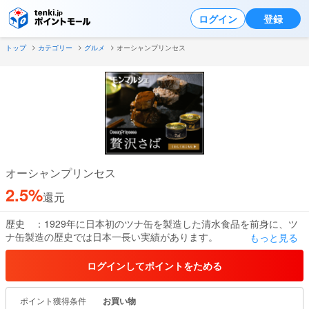
ログイン
登録
トップ
カテゴリー
グルメ
オーシャンプリンセス
オーシャンプリンセス
2.5%
還元
歴史 ：1929年に日本初のツナ缶を製造した清水食品を前身に、ツ
ナ缶製造の歴史では日本一長い実績があります。
もっと見る
素材 ：世界三大漁場の一つ、三陸沖の一本釣り夏びん長まぐろの
みを限定使用。
ログインしてポイントをためる
漬け油：イタリア料理で最高級のエキストラバージンオリーブオイ
ルと高級料亭で使用される綿実油の2種を用意。
ポイント獲得条件
お買い物