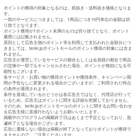
ポイントの獲得の対象となるのは、税抜き・送料抜き価格となりま
す。
一部のサービスにつきましては、1商品につき10円単位の金額は切
り捨てとなります。
ポイント獲得が1ポイント未満のものは切り捨てとなり、ポイント
履歴には記載されません。
原則として広告主側のポイント等を利用して支払われた金額分につ
きましては、tenki.jpポイントモールのポイント獲得の対象には含ま
れません。
広告主が運営しているサービスの都合もしくは会員様の都合で商品
の交換や一部でもキャンセルされた場合、ポイントが無効になる可
能性もございます。
各サービス・お買い物の獲得ポイントや獲得条件、キャンペーン期
間が予告なしに変更される場合がございますが、ご利用された時点
の条件が適用されます。
条件を達成しているかどうかは各広告主ではなく、代理店が行って
いるため、広告主はポイントに関する詳細を把握しておりません。
そのため、tenki.jpポイントモールのポイントに関するお問い合わせ
を広告主様に直接行わないようお願いいたします。
掲載中のプログラムの掲載終了日はあくまで予定となっており、急
遽終了となる場合がございます。
広告に遷移しない場合は掲載が終了となっておりポイントが獲得で
きませんので、ご注意くださいませ。