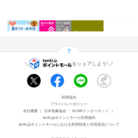
0.46%
1.5%
1%
0.5%
還元
還元
還元
還元
をシェアしよう!
運営会社情報
利用規約
プライバシーポリシー
会社概要（
日本気象協会
/
ALiNKインターネット
）
tenki.jpポイントモール利用規約
tenki.jpポイントモールにおける利用技術と外部送信について