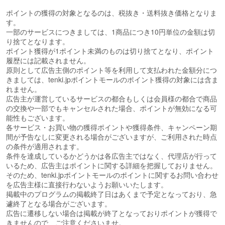
ポイントの獲得の対象となるのは、税抜き・送料抜き価格となりま
す。
一部のサービスにつきましては、1商品につき10円単位の金額は切
り捨てとなります。
ポイント獲得が1ポイント未満のものは切り捨てとなり、ポイント
履歴には記載されません。
原則として広告主側のポイント等を利用して支払われた金額分につ
きましては、tenki.jpポイントモールのポイント獲得の対象には含ま
れません。
広告主が運営しているサービスの都合もしくは会員様の都合で商品
の交換や一部でもキャンセルされた場合、ポイントが無効になる可
能性もございます。
各サービス・お買い物の獲得ポイントや獲得条件、キャンペーン期
間が予告なしに変更される場合がございますが、ご利用された時点
の条件が適用されます。
条件を達成しているかどうかは各広告主ではなく、代理店が行って
いるため、広告主はポイントに関する詳細を把握しておりません。
そのため、tenki.jpポイントモールのポイントに関するお問い合わせ
を広告主様に直接行わないようお願いいたします。
掲載中のプログラムの掲載終了日はあくまで予定となっており、急
遽終了となる場合がございます。
広告に遷移しない場合は掲載が終了となっておりポイントが獲得で
きませんので、ご注意くださいませ。