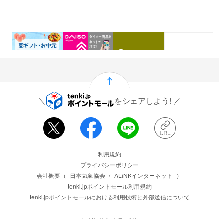
0.46%
1.5%
1%
0.5%
還元
還元
還元
還元
をシェアしよう!
運営会社情報
利用規約
プライバシーポリシー
会社概要（
日本気象協会
/
ALiNKインターネット
）
tenki.jpポイントモール利用規約
tenki.jpポイントモールにおける利用技術と外部送信について