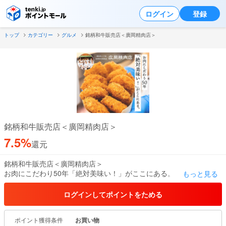
ログイン
登録
トップ
カテゴリー
グルメ
銘柄和牛販売店＜廣岡精肉店＞
銘柄和牛販売店＜廣岡精肉店＞
7.5%
還元
銘柄和牛販売店＜廣岡精肉店＞
お肉にこだわり50年「絶対美味い！」がここにある。
もっと見る
創業以来ロングセラーの広岡コロッケはまさに絶品！愛され続ける
納得の美味しさ！
ログインしてポイントをためる
ポイント獲得条件
お買い物