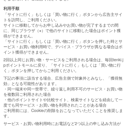
利用手順
「サイトに行く」もしくは「買い物に行く」ボタンから広告主サイ
トを訪問し、ご利用ください。
サイトに移動してからお申し込みやお買い物が完了するまでの間
に、同じブラウザ（※）で他のサイトに移動した場合はポイント獲
得ができません。
「サイトに行く」もしくは「買い物に行く」ボタンを押した時とサ
ービス・お買い物利用時で、デバイス・ブラウザが異なる場合はポ
イント獲得ができません。
2回以上同じお買い物・サービスをご利用される場合は、毎回tenki.j
pポイントモールに戻り、「サイトに行く」もしくは「買い物に行
く」ボタンを押してからご利用ください。
下記の事項に該当する場合、広告主側で対象外とみなし、「獲得無
効」となる可能性があります。
・同一端末や同一世帯で、繰り返し利用不可のサービス・お買い物
を複数回ご利用された場合
・他のポイントサイトや比較サイト、検索サイトなどを経由して一
度でも同サービス・お買い物を利用されたことがある場合
ご利用前には、Cookieの削除をおこなっていただくことを推奨しま
す。
サービス・お買い物利用時にお電話など2つ以上の申し込み方法が