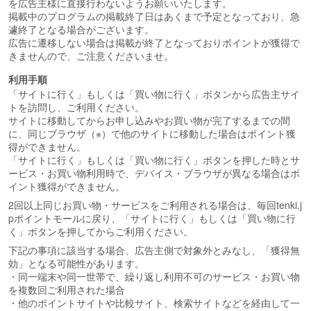
を広告主様に直接行わないようお願いいたします。
掲載中のプログラムの掲載終了日はあくまで予定となっており、急
遽終了となる場合がございます。
広告に遷移しない場合は掲載が終了となっておりポイントが獲得で
きませんので、ご注意くださいませ。
利用手順
「サイトに行く」もしくは「買い物に行く」ボタンから広告主サイ
トを訪問し、ご利用ください。
サイトに移動してからお申し込みやお買い物が完了するまでの間
に、同じブラウザ（※）で他のサイトに移動した場合はポイント獲
得ができません。
「サイトに行く」もしくは「買い物に行く」ボタンを押した時とサ
ービス・お買い物利用時で、デバイス・ブラウザが異なる場合はポ
イント獲得ができません。
2回以上同じお買い物・サービスをご利用される場合は、毎回tenki.j
pポイントモールに戻り、「サイトに行く」もしくは「買い物に行
く」ボタンを押してからご利用ください。
下記の事項に該当する場合、広告主側で対象外とみなし、「獲得無
効」となる可能性があります。
・同一端末や同一世帯で、繰り返し利用不可のサービス・お買い物
を複数回ご利用された場合
・他のポイントサイトや比較サイト、検索サイトなどを経由して一