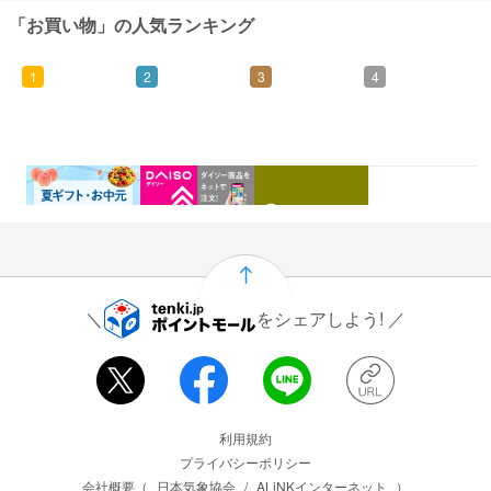
「お買い物」の人気ランキング
1
2
3
4
0.46%
1.5%
1%
0.5%
還元
還元
還元
還元
をシェアしよう!
運営会社情報
利用規約
プライバシーポリシー
会社概要（
日本気象協会
/
ALiNKインターネット
）