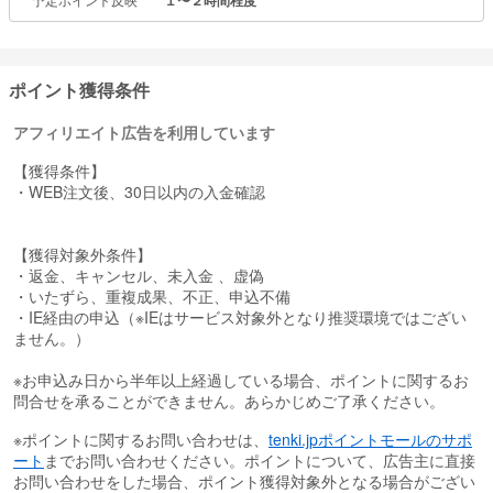
１〜２時間程度
Tの強磁力で肩や首のコリ、
血行を改善し身体的パフォーマンスを向上させます。
女子プロゴルファーや有名アスリートの愛用者も多いアイテムで
す。
ポイント獲得条件
カジュアルウェアは、極上の着心地にこだわりスポーツテイストと
アフィリエイト広告を利用しています
トレンドをMIXしたスタイルで
スポーツ選手や有名人の愛用者も多数います。
【獲得条件】
・WEB注文後、30日以内の入金確認
【獲得対象外条件】
・返金、キャンセル、未入金 、虚偽
・いたずら、重複成果、不正、申込不備
・IE経由の申込（※IEはサービス対象外となり推奨環境ではござい
ません。）
※お申込み日から半年以上経過している場合、ポイントに関するお
問合せを承ることができません。あらかじめご了承ください。
※ポイントに関するお問い合わせは、
tenki.jpポイントモールのサポ
ート
までお問い合わせください。ポイントについて、広告主に直接
お問い合わせをした場合、ポイント獲得対象外となる場合がござい