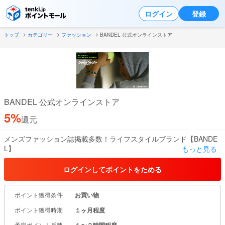
ログイン
登録
トップ
カテゴリー
ファッション
BANDEL 公式オンラインストア
BANDEL 公式オンラインストア
5%
還元
メンズファッション誌掲載多数！ライフスタイルブランド【BANDE
L】
もっと見る
特許取得技術【boostech（ブーステック）】を利用したシリコンア
ログインしてポイントをためる
クセサリーは、
バランス、パワー、スピード、柔軟性、あらゆる身体能力を向上さ
ポイント獲得条件
お買い物
せることが可能。
特許 第6893713号
ポイント獲得時期
１ヶ月程度
管理医療機器認証を取得した磁気ネックレスは、最大磁束密度200m
予定ポイント反映