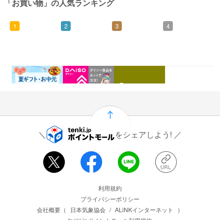
「お買い物」の人気ランキング
1
2
3
4
0.46%
1.5%
1%
0.5%
還元
還元
還元
還元
をシェアしよう!
運営会社情報
利用規約
プライバシーポリシー
会社概要（
日本気象協会
/
ALiNKインターネット
）