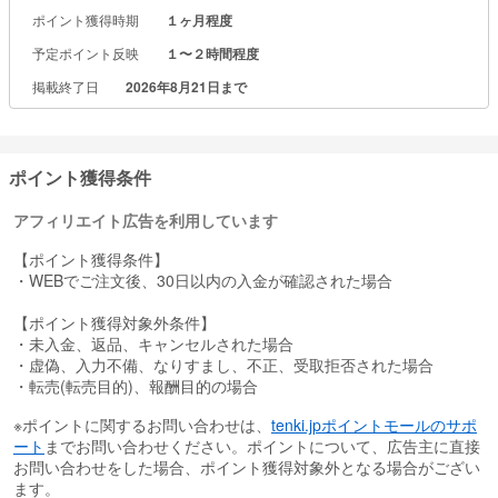
幅広い温度帯に対応し、保存だけではなく時短料理、料理の下ごし
ポイント獲得時期
１ヶ月程度
らえなど調理器具としても大活躍する万能容器。
予定ポイント反映
１〜２時間程度
電子レンジはもちろん、オーブン、湯せんでの調理、冷蔵、冷凍で
掲載終了日
2026年8月21日まで
の保存、食洗器での洗浄が可能です。
ポイント獲得条件
アフィリエイト広告を利用しています
【ポイント獲得条件】
・WEBでご注文後、30日以内の入金が確認された場合
【ポイント獲得対象外条件】
・未入金、返品、キャンセルされた場合
・虚偽、入力不備、なりすまし、不正、受取拒否された場合
・転売(転売目的)、報酬目的の場合
※ポイントに関するお問い合わせは、
tenki.jpポイントモールのサポ
ート
までお問い合わせください。ポイントについて、広告主に直接
お問い合わせをした場合、ポイント獲得対象外となる場合がござい
ます。