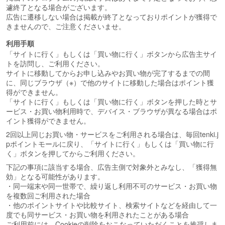
遽終了となる場合がございます。
広告に遷移しない場合は掲載が終了となっておりポイントが獲得で
きませんので、ご注意くださいませ。
利用手順
「サイトに行く」もしくは「買い物に行く」ボタンから広告主サイ
トを訪問し、ご利用ください。
サイトに移動してからお申し込みやお買い物が完了するまでの間
に、同じブラウザ（※）で他のサイトに移動した場合はポイント獲
得ができません。
「サイトに行く」もしくは「買い物に行く」ボタンを押した時とサ
ービス・お買い物利用時で、デバイス・ブラウザが異なる場合はポ
イント獲得ができません。
2回以上同じお買い物・サービスをご利用される場合は、毎回tenki.j
pポイントモールに戻り、「サイトに行く」もしくは「買い物に行
く」ボタンを押してからご利用ください。
下記の事項に該当する場合、広告主側で対象外とみなし、「獲得無
効」となる可能性があります。
・同一端末や同一世帯で、繰り返し利用不可のサービス・お買い物
を複数回ご利用された場合
・他のポイントサイトや比較サイト、検索サイトなどを経由して一
度でも同サービス・お買い物を利用されたことがある場合
ご利用前には、Cookieの削除をおこなっていただくことを推奨しま