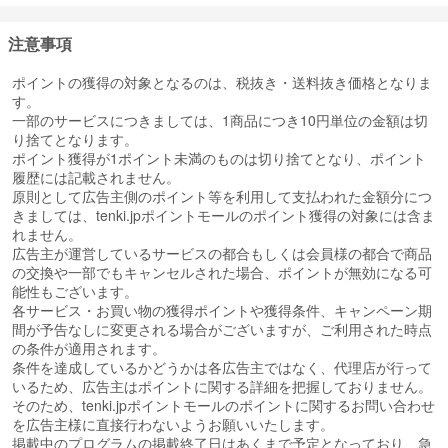
注意事項
ポイントの獲得の対象となるのは、税抜き・送料抜き価格となりま
す。
一部のサービスにつきましては、1商品につき10円単位の金額は切
り捨てとなります。
ポイント獲得が1ポイント未満のものは切り捨てとなり、ポイント
履歴には記載されません。
原則として広告主側のポイント等を利用して支払われた金額分につ
きましては、tenki.jpポイントモールのポイント獲得の対象には含ま
れません。
広告主が運営しているサービスの都合もしくは会員様の都合で商品
の交換や一部でもキャンセルされた場合、ポイントが無効になる可
能性もございます。
各サービス・お買い物の獲得ポイントや獲得条件、キャンペーン期
間が予告なしに変更される場合がございますが、ご利用された時点
の条件が適用されます。
条件を達成しているかどうかは各広告主ではなく、代理店が行って
いるため、広告主はポイントに関する詳細を把握しておりません。
そのため、tenki.jpポイントモールのポイントに関するお問い合わせ
を広告主様に直接行わないようお願いいたします。
掲載中のプログラムの掲載終了日はあくまで予定となっており、急