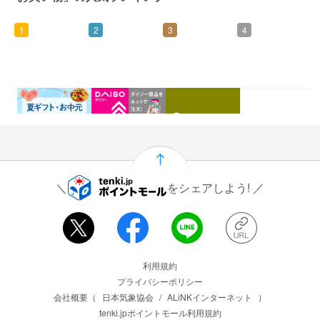
1
2
3
4
0.46%
1.5%
1%
0.5%
還元
還元
還元
還元
をシェアしよう!
運営会社情報
利用規約
プライバシーポリシー
会社概要（
日本気象協会
/
ALiNKインターネット
）
tenki.jpポイントモール利用規約