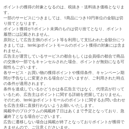
ポイントの獲得の対象となるのは、税抜き・送料抜き価格となりま
す。
一部のサービスにつきましては、1商品につき10円単位の金額は切
り捨てとなります。
ポイント獲得が1ポイント未満のものは切り捨てとなり、ポイント
履歴には記載されません。
原則として広告主側のポイント等を利用して支払われた金額分につ
きましては、tenki.jpポイントモールのポイント獲得の対象には含ま
れません。
広告主が運営しているサービスの都合もしくは会員様の都合で商品
の交換や一部でもキャンセルされた場合、ポイントが無効になる可
能性もございます。
各サービス・お買い物の獲得ポイントや獲得条件、キャンペーン期
間が予告なしに変更される場合がございますが、ご利用された時点
の条件が適用されます。
条件を達成しているかどうかは各広告主ではなく、代理店が行って
いるため、広告主はポイントに関する詳細を把握しておりません。
そのため、tenki.jpポイントモールのポイントに関するお問い合わせ
を広告主様に直接行わないようお願いいたします。
掲載中のプログラムの掲載終了日はあくまで予定となっており、急
遽終了となる場合がございます。
広告に遷移しない場合は掲載が終了となっておりポイントが獲得で
きませんので、ご注意くださいませ。