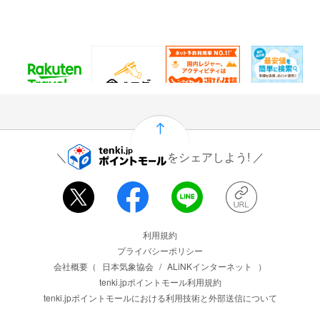
60
25
1.5%
915
ポイント
ポイント
還元
ポイント
通常：50ポイント
をシェアしよう!
運営会社情報
利用規約
プライバシーポリシー
会社概要（
日本気象協会
/
ALiNKインターネット
）
tenki.jpポイントモール利用規約
tenki.jpポイントモールにおける利用技術と外部送信について