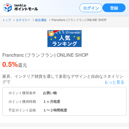
ログイン
登録
トップ
カテゴリー
総合通販
Francfranc (フランフラン) ONLINE SHOP
Francfranc (フランフラン) ONLINE SHOP
0.5%
還元
家具、インテリア雑貨を通して多彩なデザインと自由なスタイリン
グで
もっと見る
心地よい毎日を提案するインテリアショップです。
ポイント獲得条件
お買い物
新生活スタートやお引越しの時期にインテリアの需要が高く、
ポイント獲得時期
１ヶ月程度
一人暮らしのお客さまがご購入できるような価格設定で商品を展開
しております。
予定ポイント反映
１〜２時間程度