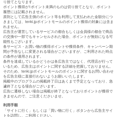
り捨てとなります。
ポイント獲得が1ポイント未満のものは切り捨てとなり、ポイント
履歴には記載されません。
原則として広告主側のポイント等を利用して支払われた金額分につ
きましては、tenki.jpポイントモールのポイント獲得の対象には含ま
れません。
広告主が運営しているサービスの都合もしくは会員様の都合で商品
の交換や一部でもキャンセルされた場合、ポイントが無効になる可
能性もございます。
各サービス・お買い物の獲得ポイントや獲得条件、キャンペーン期
間が予告なしに変更される場合がございますが、ご利用された時点
の条件が適用されます。
条件を達成しているかどうかは各広告主ではなく、代理店が行って
いるため、広告主はポイントに関する詳細を把握しておりません。
そのため、tenki.jpポイントモールのポイントに関するお問い合わせ
を広告主様に直接行わないようお願いいたします。
掲載中のプログラムの掲載終了日はあくまで予定となっており、急
遽終了となる場合がございます。
広告に遷移しない場合は掲載が終了となっておりポイントが獲得で
きませんので、ご注意くださいませ。
利用手順
「サイトに行く」もしくは「買い物に行く」ボタンから広告主サイ
トを訪問し、ご利用ください。