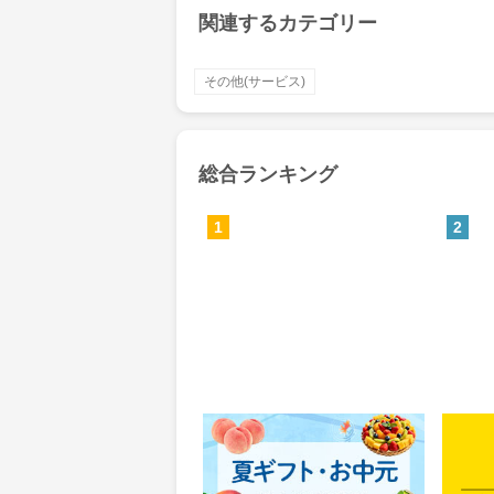
関連するカテゴリー
その他(サービス)
総合ランキング
1
2
Yahoo!ショッピング(ヤフー シ
MyS
ョッピング)
0.46%
84
還元
ポイ