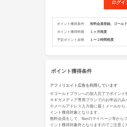
ログイ
毎日1冊、1
フライヤー
ネススクー
かりです。
ポイント獲得条件
有料会員登録、ゴール
要約の品質
ポイント獲得時期
１ヶ月程度
作成は、出
予定ポイント反映
１〜２時間程度
博士号取得
さらに出版
ツは、抜群
◆◆◆こん
・通勤時間
ポイント獲得条件
忙しいビジ
・就職活動
・厳選され
アフィリエイト広告を利用しています
・新しいチ
※ゴールドプランへの加入完了でポイント
・営業のつ
※ギガメディア専用プランでのお申込のみ
・豊富な情
※メールアドレス入力後に届くメールから
・読書好き
・頻繁に書
イント獲得対象となります。
・ニュース
無料会員をして、flierのマイページ等
イント獲得対象外となりますのでご注意く