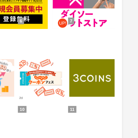
件：無料会員登録
獲得条件：お買い物
6
7
UP!
 投資ア
じゃらんnet
3COINS（スリーコイ
ンズ）｜PAL CLOSET
ONLINE STORE（パル
0.6%
1%
還元
還元
クローゼットオンライ
ンストア）
通常：0.5%還元
ため方)
獲得条件：お買い物
獲得条件：ホテル・旅館宿
泊
10
11