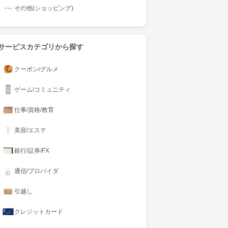
その他(ショッピング)
サービスカテゴリから探す
クーポン/グルメ
ゲーム/コミュニティ
仕事/資格/教育
美容/エステ
銀行/証券/FX
通信/プロバイダ
引越し
クレジットカード