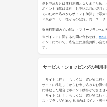
本の内容を
※お申込み月は無料期間となりますため、
触れること
ポイント加算は原則「お申込み月の翌月」
を楽しむこ
そのため申込みからポイント加算まで最大
flier（
※既存ユーザー様からの登録、同一ユーザ
者へのイン
※無料期間内での解約・フリープランへの
※ポイントに関するお問い合わせは、
ten
イントについて、広告主に直接お問い合わ
す。
サービス・ショッピングの利用
「サイトに行く」もしくは「買い物に行く
サイトに移動してからお申し込みやお買い
に移動した場合はポイント獲得ができませ
「サイトに行く」もしくは「買い物に行く
ス・ブラウザが異なる場合はポイント獲得