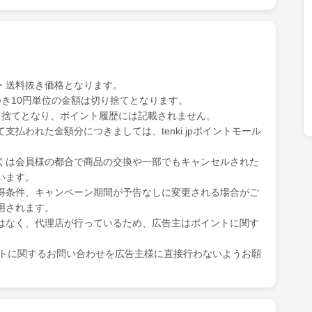
・送料抜き価格となります。
き10円単位の金額は切り捨てとなります。
り捨てとなり、ポイント履歴には記載されません。
払われた金額分につきましては、tenki.jpポイントモール
くは会員様の都合で商品の交換や一部でもキャンセルされた
います。
得条件、キャンペーン期間が予告なしに変更される場合がご
用されます。
はなく、代理店が行っているため、広告主はポイントに関す
ポイントに関するお問い合わせを広告主様に直接行わないようお願