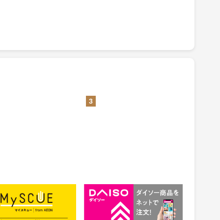
3
CUE（マイスキュー）
公式通販【ダイソーネットスト
ア】
1.5%
ント
還元