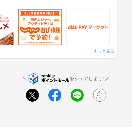
グルメ
じゃらん 遊び・体験予
auPAYマーケット
約
1.5%
0.5%
還元
還元
の来店
獲得条件：サービス予約・
獲得条件：お買い物
申込
もっと見る
をシェアしよう!