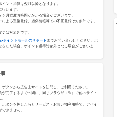
短時間で理解できる「要約」形式ならば、多くの本の魅力に
ポイント加算は翌月以降となります。
ができますし、自分に合った本があればその本を買って続き
に行います。
とができます。
２ヶ月程度お時間がかかる場合がございます。
フライヤー）では、話題の本の要約に加えて、著名な経営者や著
ーによる重複登録、虚偽情報等での不正登録は対象外です。
タビュー、推薦図書の特集記事も読むことができます。
変更は対象外です。
ki.jpポイントモールのサポート
までお問い合わせください。ポ
せをした場合、ポイント獲得対象外となる場合がございま
手順
」ボタンから広告主サイトを訪問し、ご利用ください。
物が完了するまでの間に、同じブラウザ（※）で他のサイト
ん。
」ボタンを押した時とサービス・お買い物利用時で、デバイ
ができません。