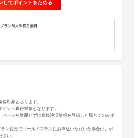
ンしてポイントをためる
年間で365冊追加。過去の蔵書が1,400冊以上。
編集部が実際に読んでオススメする本、著名な経営者やビジ
ルの選んだ本であるため、読みごたえがあり質の高いものば
ドプラン加入※初月無料
は、本の著者や出版社からも高く評価されています。要約の
版社の編集出身者、経営コンサルタントや投資銀行出身者、
者など、各領域のスペシャリストが担当しています。
社の担当編集者の最終チェックを経て完成する要約コンテン
の読みやすさです。
な方におすすめ◆◆◆
などのスキマ時間をスキルアップのために有効に使いたい、
ネスパーソン
や転職活動に向けて知識を増やしたい方
た話題の本を知りたい方
ャレンジをしたい方
獲得対象となります。
かみに使える雑談力をつけたい方
ポイント獲得対象となります。
報の引き出しから、仕事の効率を高めたい方
、ページを離脱せずに直接決済情報を登録した場合にのみポ
で、自分の目で本を選びたい方
店に通う時間のない方
アプリに満足できず、本当にためになる情報を求めている方
からプラン変更でゴールドプランにお申込いただいた場合は、ポ
ださい。