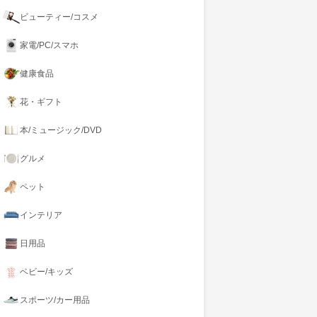
ビューティー/コスメ
家電/PC/スマホ
健康食品
花・ギフト
本/ミュージック/DVD
グルメ
ペット
インテリア
日用品
ベビー/キッズ
スポーツ/カー用品