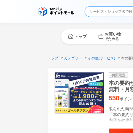
お買い物
トップ
でためる
トップ
カテゴリー
その他(サービス)
本の要
初回限定
本の要約サ
無料・月
550
ポイン
限られた時間
「本の要約サ
内容を効率
け、スキル