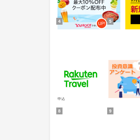
獲得条件：お買い物
獲得条
4
5
UP!
楽天トラベル
レオンワークス
ンケート
60
300
ポイント
ポイント
通常：50ポイント
獲得条件：その他(
獲得条件：サービス予約・
申込
8
9