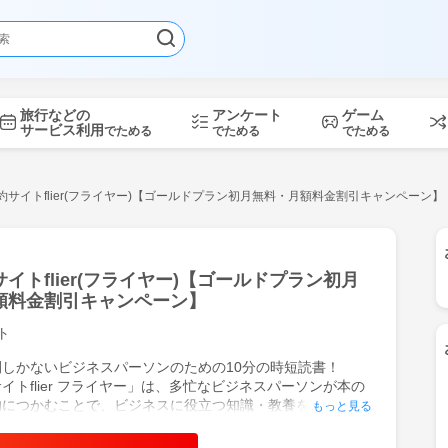
旅行などの
アンケート
ゲーム
サービス利用
でためる
でためる
でためる
約サイトflier(フライヤー)【ゴールドプラン初月無料・月額料金割引キャンペーン】
イトflier(フライヤー)【ゴールドプラン初月
額料金割引キャンペーン】
ト
しかないビジネスパーソンのための10分の時短読書！
イトflier フライヤー」は、多忙なビジネスパーソンが本の
的につかむことで、ビジネスに役立つ知識・教養を身に付
もっと見る
アップにつなげることができます。