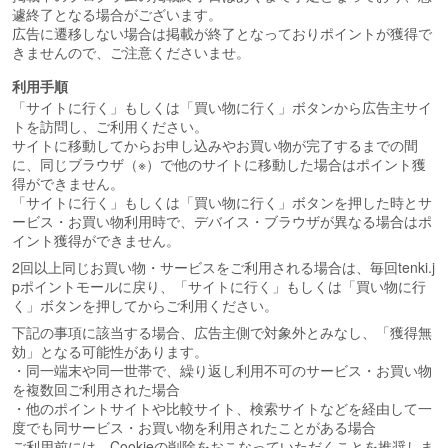
遽終了となる場合がございます。
広告に遷移しない場合は掲載が終了となっておりポイントが獲得で
きませんので、ご注意くださいませ。
利用手順
「サイトに行く」もしくは「買い物に行く」ボタンから広告主サイ
トを訪問し、ご利用ください。
サイトに移動してからお申し込みやお買い物が完了するまでの間
に、同じブラウザ（※）で他のサイトに移動した場合はポイント獲
得ができません。
「サイトに行く」もしくは「買い物に行く」ボタンを押した時とサ
ービス・お買い物利用時で、デバイス・ブラウザが異なる場合はポ
イント獲得ができません。
2回以上同じお買い物・サービスをご利用される場合は、毎回tenki.j
pポイントモールに戻り、「サイトに行く」もしくは「買い物に行
く」ボタンを押してからご利用ください。
下記の事項に該当する場合、広告主側で対象外とみなし、「獲得無
効」となる可能性があります。
・同一端末や同一世帯で、繰り返し利用不可のサービス・お買い物
を複数回ご利用された場合
・他のポイントサイトや比較サイト、検索サイトなどを経由して一
度でも同サービス・お買い物を利用されたことがある場合
ご利用前には、Cookieの削除をおこなっていただくことを推奨しま