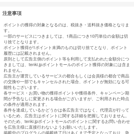
注意事項
ポイントの獲得の対象となるのは、税抜き・送料抜き価格となりま
す。
一部のサービスにつきましては、1商品につき10円単位の金額は切
り捨てとなります。
ポイント獲得が1ポイント未満のものは切り捨てとなり、ポイント
履歴には記載されません。
原則として広告主側のポイント等を利用して支払われた金額分につ
きましては、tenki.jpポイントモールのポイント獲得の対象には含ま
れません。
広告主が運営しているサービスの都合もしくは会員様の都合で商品
の交換や一部でもキャンセルされた場合、ポイントが無効になる可
能性もございます。
各サービス・お買い物の獲得ポイントや獲得条件、キャンペーン期
間が予告なしに変更される場合がございますが、ご利用された時点
の条件が適用されます。
条件を達成しているかどうかは各広告主ではなく、代理店が行って
いるため、広告主はポイントに関する詳細を把握しておりません。
そのため、tenki.jpポイントモールのポイントに関するお問い合わせ
を広告主様に直接行わないようお願いいたします。
掲載中のプログラムの掲載終了日はあくまで予定となっており、急