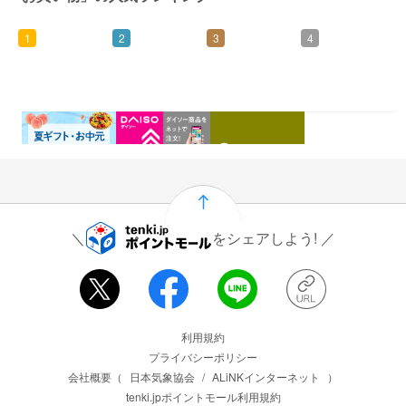
1
2
3
4
0.46%
1.5%
1%
0.5%
還元
還元
還元
還元
をシェアしよう!
運営会社情報
利用規約
プライバシーポリシー
会社概要（
日本気象協会
/
ALiNKインターネット
）
tenki.jpポイントモール利用規約