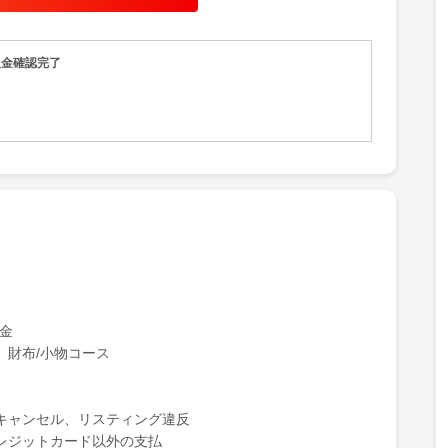
グの宅配サービスです。
ランド品のクリーニングなら創業59年『宅配クリーニング
入金確認完了
』おせっかいな熟練職人が
が詰まった皮革・ブランド品バック（鞄）・財布・靴・革ジ
切に一つ一つクリーニング・メンテナンス修復しています。
といっても、『おせっかいな』な、おばちゃんおっちゃん職
作業！（クリーニング歴40年以上のベテラン職人）
は、某有名ブランドからも常に直接依頼を受けるほどの水
切な想いが詰まった皮革・ブランド品バック（鞄）・財布・
ン等の以下のようなお困り事を解消します。
れ、色移りでのお困り事】
げ・破れ・日焼けなどのお困り事】
ァスナーなどの破損や劣化でのお困り事】
入金
、財布/小物コース
老舗クリーニング会社が運営しているので、高級な大切な皮
ド品バック（鞄）等も安心してご依頼頂けます。
キャンセル、リスティング違反
レジットカード以外の支払