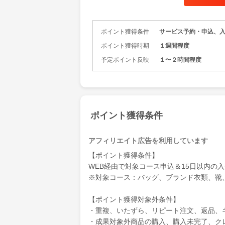
クリーニン
皮革製品・ブ
ポイント獲得条件
サービス予約・申込、
のリナビス
大切な想い
ポイント獲得時期
１週間程度
ャンなど大
予定ポイント反映
１〜２時間程度
特徴はなん
人達の丁寧な
品質の高さ
準！
ポイント獲得条件
安心して大
靴・革ジャ
【シミや汚
アフィリエイト広告を利用しています
【キズ・剥
【ポイント獲得条件】
【金具やフ
WEB経由で対象コース申込＆15日以内の
※対象コース：バッグ、ブランド衣類、靴
創業59年の
革・ブラン
【ポイント獲得対象外条件】
・重複、いたずら、リピート注文、返品、
・成果対象外商品の購入、購入未完了、ク