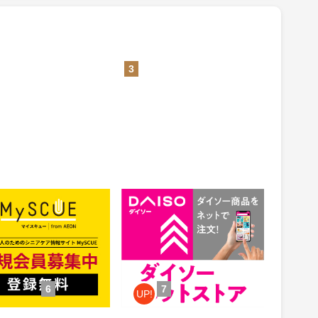
3
CUE（マイスキュー）
公式通販【ダイソーネットスト
ア】
1.5%
ント
還元
件：無料会員登録
獲得条件：お買い物
6
7
UP!