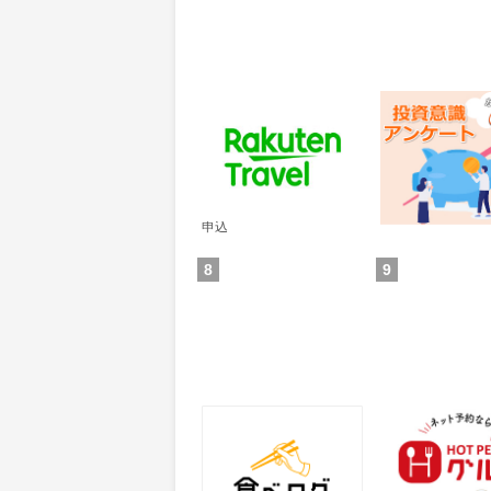
楽天トラベル
レオンワークス
ンケート
60
300
ポイント
ポイント
通常：50ポイント
獲得条件：その他(
獲得条件：サービス予約・
申込
8
9
食べログ
ホットペッパー
25
50
ポイント
ポイント