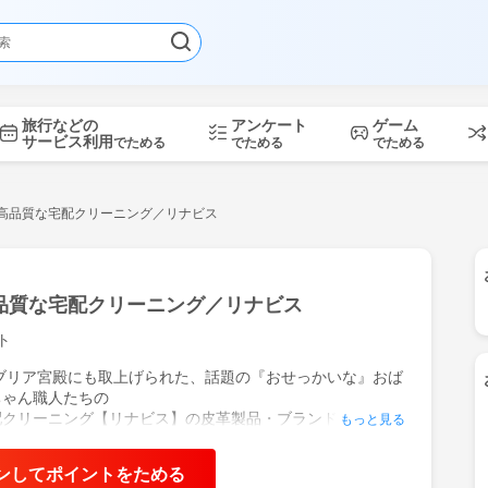
旅行などの
アンケート
ゲーム
サービス利用
でためる
でためる
でためる
高品質な宅配クリーニング／リナビス
品質な宅配クリーニング／リナビス
ト
ンブリア宮殿にも取上げられた、話題の『おせっかいな』おば
ちゃん職人たちの
配クリーニング【リナビス】の皮革製品・ブランド品のクリ
もっと見る
メンテナンス部門です。★
ンしてポイントをためる
安心・ネットで送料無料で注文出来る皮革製品・ブランド品