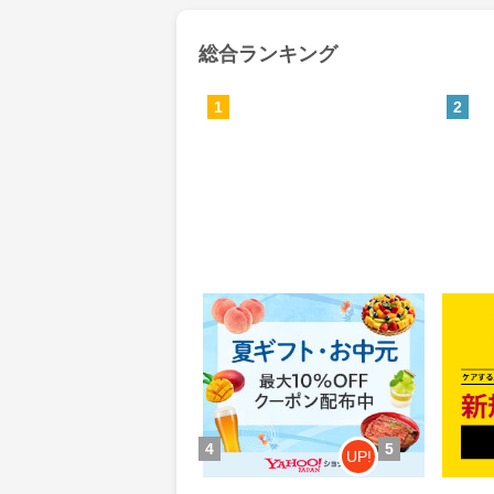
総合ランキング
1
2
Yahoo!ショッピング(ヤフー シ
MyS
ョッピング)
0.46%
84
還元
ポイ
獲得条件：お買い物
獲得条
4
5
UP!