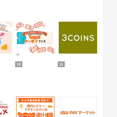
 投資ア
じゃらんnet
3COINS（スリーコイ
ンズ）｜PAL CLOSET
ONLINE STORE（パル
0.6%
1%
還元
還元
クローゼットオンライ
ンストア）
通常：0.5%還元
ため方)
獲得条件：お買い物
獲得条件：ホテル・旅館宿
泊
10
11
グルメ
じゃらん 遊び・体験予
auPAYマーケット
約
1.5%
0.5%
還元
還元