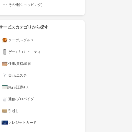
その他(ショッピング)
サービスカテゴリから探す
クーポン/グルメ
ゲーム/コミュニティ
仕事/資格/教育
美容/エステ
銀行/証券/FX
通信/プロバイダ
引越し
クレジットカード