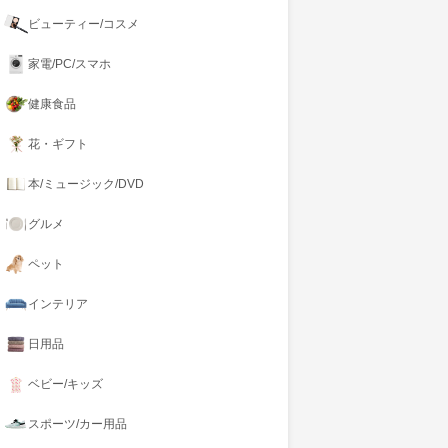
ビューティー/コスメ
家電/PC/スマホ
健康食品
花・ギフト
本/ミュージック/DVD
グルメ
ペット
インテリア
日用品
ベビー/キッズ
スポーツ/カー用品