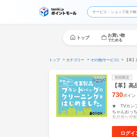
お買い物
トップ
でためる
トップ
カテゴリー
その他(サービス)
【革】
初回限定
【革】高
730
ポイン
★ TVカ
ちゃんおっ
高品質な宅
ーニング・
ログイ
カンタン・