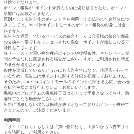
り捨てとなります。
ポイント獲得が1ポイント未満のものは切り捨てとなり、ポイント
履歴には記載されません。
原則として広告主側のポイント等を利用して支払われた金額分につ
きましては、tenki.jpポイントモールのポイント獲得の対象には含ま
れません。
広告主が運営しているサービスの都合もしくは会員様の都合で商品
の交換や一部でもキャンセルされた場合、ポイントが無効になる可
能性もございます。
各サービス・お買い物の獲得ポイントや獲得条件、キャンペーン期
間が予告なしに変更される場合がございますが、ご利用された時点
の条件が適用されます。
条件を達成しているかどうかは各広告主ではなく、代理店が行って
いるため、広告主はポイントに関する詳細を把握しておりません。
そのため、tenki.jpポイントモールのポイントに関するお問い合わせ
を広告主様に直接行わないようお願いいたします。
掲載中のプログラムの掲載終了日はあくまで予定となっており、急
遽終了となる場合がございます。
広告に遷移しない場合は掲載が終了となっておりポイントが獲得で
きませんので、ご注意くださいませ。
利用手順
「サイトに行く」もしくは「買い物に行く」ボタンから広告主サイ
トを訪問し、ご利用ください。