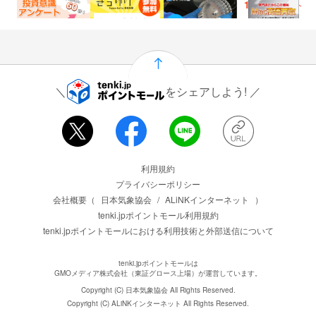
300
100
750
1,500
ポイント
ポイント
ポイント
ポイント
をシェアしよう!
運営会社情報
利用規約
プライバシーポリシー
会社概要（
日本気象協会
/
ALiNKインターネット
）
tenki.jpポイントモール利用規約
tenki.jpポイントモールにおける利用技術と外部送信について
tenki.jpポイントモールは
GMOメディア株式会社（東証グロース上場）が運営しています。
Copyright (C) 日本気象協会 All Rights Reserved.
Copyright (C) ALiNKインターネット All Rights Reserved.