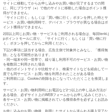
サイトに移動してからお申し込みやお買い物が完了するまでの間
に、同じブラウザ（※）で他のサイトに移動した場合はポイント獲
得ができません。
「サイトに行く」もしくは「買い物に行く」ボタンを押した時とサ
ービス・お買い物利用時で、デバイス・ブラウザが異なる場合はポ
イント獲得ができません。
2回以上同じお買い物・サービスをご利用される場合は、毎回tenki.j
pポイントモールに戻り、「サイトに行く」もしくは「買い物に行
く」ボタンを押してからご利用ください。
下記の事項に該当する場合、広告主側で対象外とみなし、「獲得無
効」となる可能性があります。
・同一端末や同一世帯で、繰り返し利用不可のサービス・お買い物
を複数回ご利用された場合
・他のポイントサイトや比較サイト、検索サイトなどを経由して一
度でも同サービス・お買い物を利用されたことがある場合
ご利用前には、Cookieの削除をおこなっていただくことを推奨しま
す。
サービス・お買い物利用時にお電話など2つ以上の申し込み方法が
ある場合、必ずサイト上のWEBフォームからお申し込みください。
各サービス・お買い物に掲載されている獲得条件を必ずよくお読み
ください。
お申し込みやお買い物後、利用したサイトから送られる購入完了な