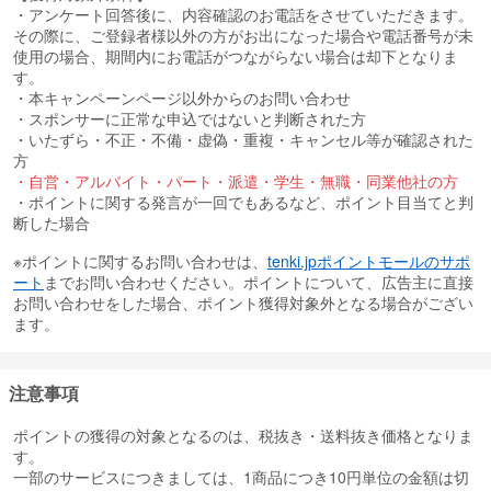
・アンケート回答後に、内容確認のお電話をさせていただきます。
その際に、ご登録者様以外の方がお出になった場合や電話番号が未
使用の場合、期間内にお電話がつながらない場合は却下となりま
す。
・本キャンペーンページ以外からのお問い合わせ
・スポンサーに正常な申込ではないと判断された方
・いたずら・不正・不備・虚偽・重複・キャンセル等が確認された
方
・自営・アルバイト・パート・派遣・学生・無職・同業他社の方
・ポイントに関する発言が一回でもあるなど、ポイント目当てと判
断した場合
※ポイントに関するお問い合わせは、
tenki.jpポイントモールのサポ
ート
までお問い合わせください。ポイントについて、広告主に直接
お問い合わせをした場合、ポイント獲得対象外となる場合がござい
ます。
注意事項
ポイントの獲得の対象となるのは、税抜き・送料抜き価格となりま
す。
一部のサービスにつきましては、1商品につき10円単位の金額は切