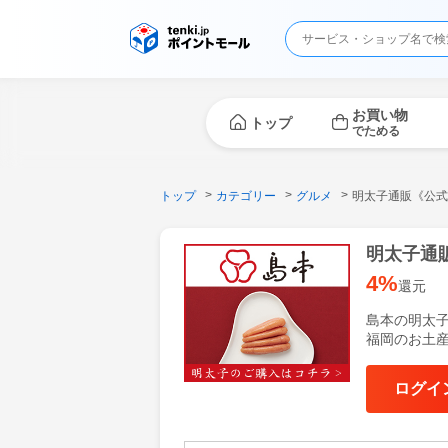
お買い物
トップ
でためる
トップ
カテゴリー
グルメ
明太子通販《公式
明太子通
4%
還元
島本の明太
福岡のお土
ログイ