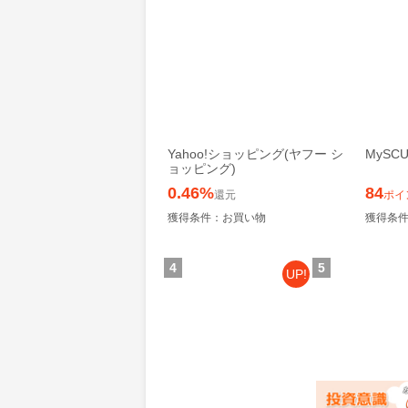
Yahoo!ショッピング(ヤフー シ
MyS
ョッピング)
0.46%
84
還元
ポイ
獲得条件：お買い物
獲得条
4
5
UP!
楽天トラベル
レオンワークス