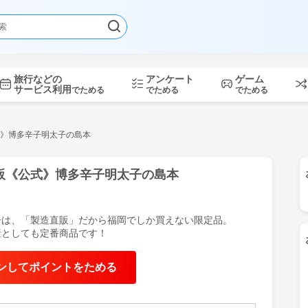
旅行などの
アンケート
ゲーム
サービス利用
でためる
でためる
でためる
》博多辛子明太子の島本
販《公式》博多辛子明太子の島本
子は、「製造直販」だから福岡でしか買えない限定品。
産としても定番商品です！
もっと見る
ンしてポイントをためる