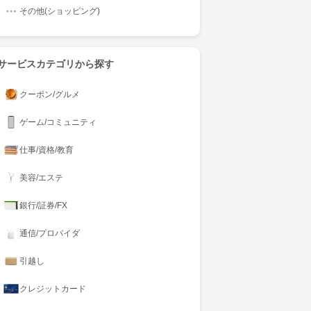
その他(ショッピング)
サービスカテゴリから探す
クーポン/グルメ
ゲーム/コミュニティ
仕事/資格/教育
美容/エステ
銀行/証券/FX
通信/プロバイダ
引越し
クレジットカード