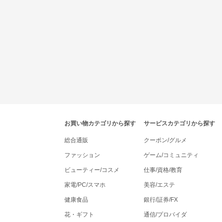
tenki.jpポイントモールナビゲーション
お買い物カテゴリから探す
サービスカテゴリから探す
総合通販
クーポン/グルメ
ファッション
ゲーム/コミュニティ
ビューティー/コスメ
仕事/資格/教育
家電/PC/スマホ
美容/エステ
健康食品
銀行/証券/FX
花・ギフト
通信/プロバイダ