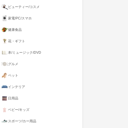
ビューティー/コスメ
家電/PC/スマホ
健康食品
花・ギフト
本/ミュージック/DVD
グルメ
ペット
インテリア
日用品
ベビー/キッズ
スポーツ/カー用品