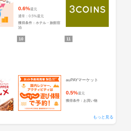
ンズ）｜PAL CLOSET
ONLINE STORE（パル
0.6%
1%
還元
還元
クローゼットオンライ
ンストア）
通常：0.5%還元
ため方)
獲得条件：お買い物
獲得条件：ホテル・旅館宿
泊
10
11
グルメ
じゃらん 遊び・体験予
auPAYマーケット
約
1.5%
0.5%
還元
還元
の来店
獲得条件：サービス予約・
獲得条件：お買い物
申込
もっと見る