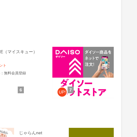
CUE（マイスキュー）
公式通販【ダイソーネットスト
ア】
1.5%
ント
還元
件：無料会員登録
獲得条件：お買い物
6
7
UP!
 投資ア
じゃらんnet
3COINS（スリーコイ