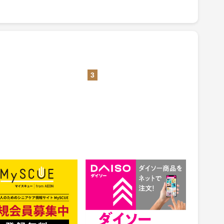
3
CUE（マイスキュー）
公式通販【ダイソーネットスト
ア】
1.5%
ント
還元
件：無料会員登録
獲得条件：お買い物