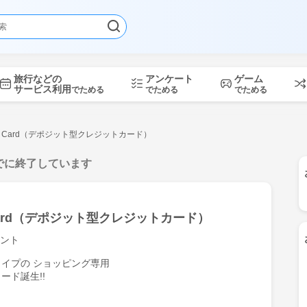
旅行などの
アンケート
ゲーム
サービス利用
でためる
でためる
でためる
us Card（デポジット型クレジットカード）
でに終了しています
 Card（デポジット型クレジットカード）
ント
イプの ショッピング専用
ード誕生!!
もっと見る