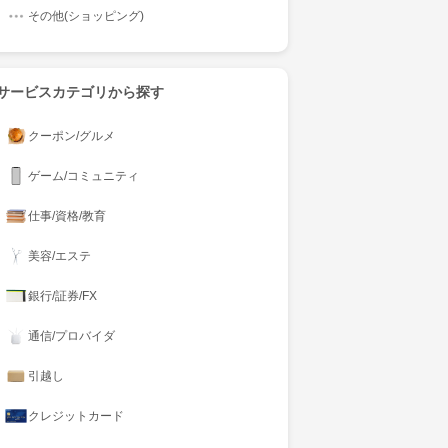
その他(ショッピング)
サービスカテゴリから探す
クーポン/グルメ
ゲーム/コミュニティ
仕事/資格/教育
美容/エステ
銀行/証券/FX
通信/プロバイダ
引越し
クレジットカード