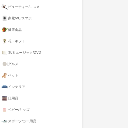
ビューティー/コスメ
家電/PC/スマホ
健康食品
花・ギフト
本/ミュージック/DVD
グルメ
ペット
インテリア
日用品
ベビー/キッズ
スポーツ/カー用品