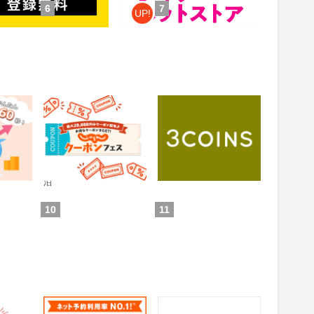
6
7
UP!
 投資ア
じゃらんnet
3COINS（スリーコイ
ンズ）｜PAL CLOSET
ONLINE STORE（パル
0.6%
1%
還元
還元
クローゼットオンライ
ンストア）
通常：0.5%還元
ため方)
獲得条件：お買い物
獲得条件：ホテル・旅館宿
泊
10
11
グルメ
じゃらん 遊び・体験予
auPAYマーケット