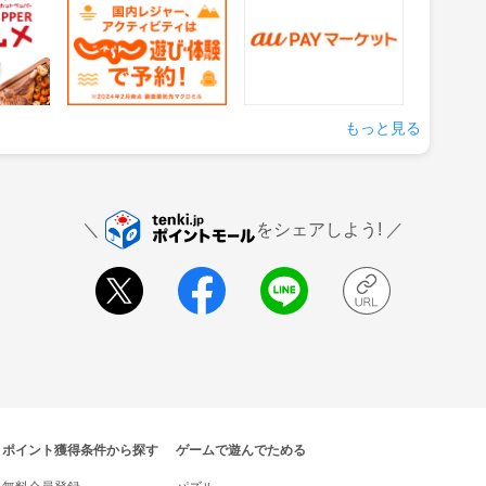
約
1.5%
0.5%
還元
還元
の来店
獲得条件：サービス予約・
獲得条件：お買い物
申込
もっと見る
をシェアしよう!
ポイント獲得条件から探す
ゲームで遊んでためる