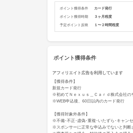
ポイント獲得条件
カード発行
ポイント獲得時期
３ヶ月程度
予定ポイント反映
１〜２時間程度
ポイント獲得条件
アフィリエイト広告を利用しています
【獲得条件】
新規カード発行
※初めてＮｅｘｕｓ＿Ｃａｒｄ株式会社の
※WEB申込後、60日以内のカード発行
【獲得対象外条件】
※不備･不正･虚偽･重複･いたずら･キャン
※スポンサーに正常な申込みでないと判断