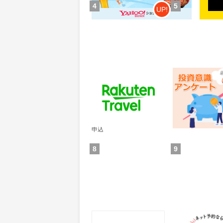
4
5
UP!
楽天トラベル
レオンワークス
ンケート
60
300
ポイント
ポイント
通常：50ポイント
獲得条件：その他(
獲得条件：サービス予約・
申込
8
9
食べログ
ホットペッパー