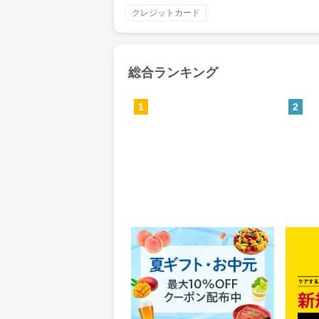
クレジットカード
総合ランキング
1
2
Yahoo!ショッピング(ヤフー シ
MyS
ョッピング)
0.46%
84
還元
ポイ
獲得条件：お買い物
獲得条