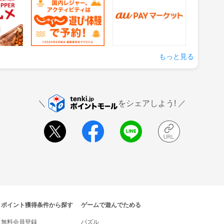
約
1.5%
0.5%
還元
還元
の来店
獲得条件：サービス予約・
獲得条件：お買い物
申込
もっと見る
をシェアしよう!
ポイント獲得条件から探す
ゲームで遊んでためる
無料会員登録
パズル