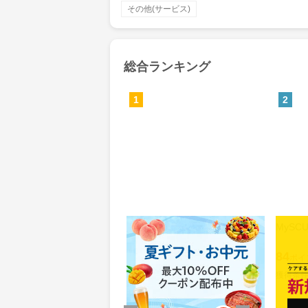
その他(サービス)
総合ランキング
1
2
Yahoo!ショッピング(ヤフー シ
MyS
ョッピング)
0.46%
84
還元
ポイ
獲得条件：お買い物
獲得条