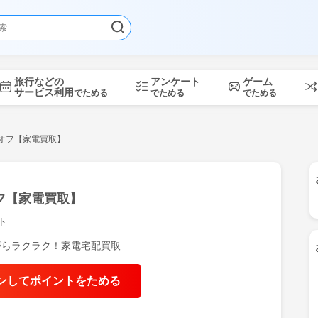
旅行などの
アンケート
ゲーム
サービス利用
でためる
でためる
でためる
オフ【家電買取】
フ【家電買取】
ト
がらラクラク！家電宅配買取
もっと見る
ンしてポイントをためる