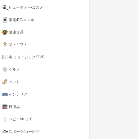
ビューティー/コスメ
家電/PC/スマホ
健康食品
花・ギフト
本/ミュージック/DVD
グルメ
ペット
インテリア
日用品
ベビー/キッズ
スポーツ/カー用品