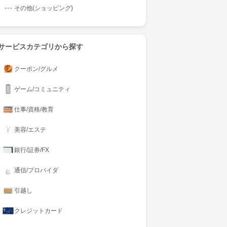
その他(ショッピング)
サービスカテゴリから探す
クーポン/グルメ
ゲーム/コミュニティ
仕事/資格/教育
美容/エステ
銀行/証券/FX
通信/プロバイダ
引越し
クレジットカード