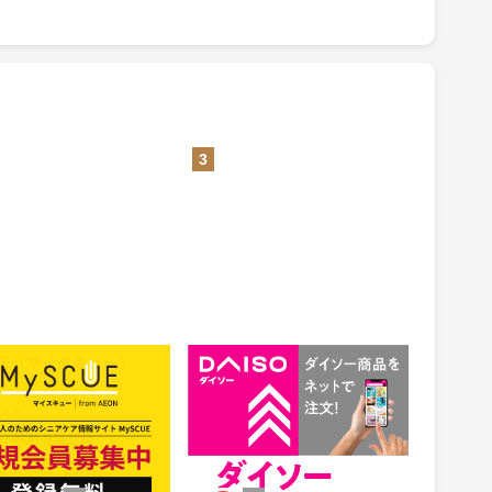
3
CUE（マイスキュー）
公式通販【ダイソーネットスト
ア】
1.5%
ント
還元
件：無料会員登録
獲得条件：お買い物