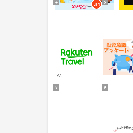
4
5
UP!
楽天トラベル
レオンワークス
ンケート
60
300
ポイント
ポイント
通常：50ポイント
獲得条件：その他(
獲得条件：サービス予約・
申込
8
9
食べログ
ホットペッパー