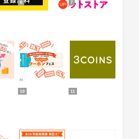
6
7
UP!
 投資ア
じゃらんnet
3COINS（スリーコイ
ンズ）｜PAL CLOSET
ONLINE STORE（パル
0.6%
1%
還元
還元
クローゼットオンライ
ンストア）
通常：0.5%還元
ため方)
獲得条件：お買い物
獲得条件：ホテル・旅館宿
泊
10
11
グルメ
じゃらん 遊び・体験予
auPAYマーケット